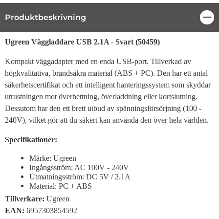
Produktbeskrivning
Stä
Produktbeskrivning
Ugreen Väggladdare USB 2.1A - Svart (50459)
Kompakt väggadapter med en enda USB-port. Tillverkad av
högkvalitativa, brandsäkra material (ABS + PC). Den har ett antal
säkerhetscertifikat och ett intelligent hanteringssystem som skyddar
utrustningen mot överhettning, överladdning eller kortslutning.
Dessutom har den ett brett utbud av spänningsförsörjning (100 -
240V), vilket gör att du säkert kan använda den över hela världen.
Specifikationer:
Märke: Ugreen
Ingångsström: AC 100V - 240V
Utmatningsström: DC 5V / 2.1A
Material: PC + ABS
Tillverkare:
Ugreen
EAN:
6957303854592