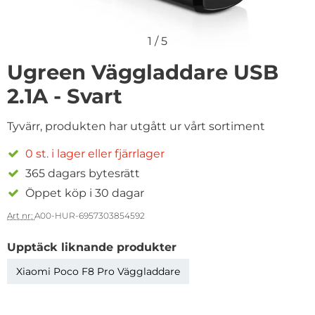
1
/
5
Ugreen Väggladdare USB
2.1A - Svart
Tyvärr, produkten har utgått ur vårt sortiment
0 st. i lager eller fjärrlager
365 dagars bytesrätt
Öppet köp i 30 dagar
Art nr:
A00-HUR-6957303854592
Upptäck liknande produkter
Xiaomi Poco F8 Pro Väggladdare