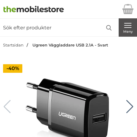
Startsidan för Danira Telecom AB
Sök
Sök på Danira Telecom AB
Genomför
Meny
Startsidan
Ugreen Väggladdare USB 2.1A - Svart
Priset är nedsatt med
-40%