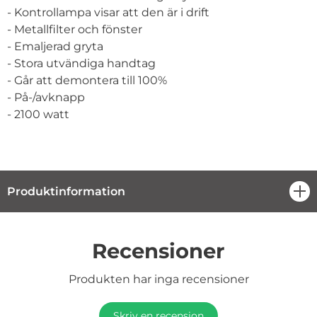
- Kontrollampa visar att den är i drift
- Metallfilter och fönster
- Emaljerad gryta
- Stora utvändiga handtag
- Går att demontera till 100%
- På-/avknapp
- 2100 watt
Produktinformation
öpp
Recensioner
Produkten har inga recensioner
Skriv en recension