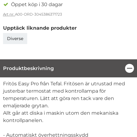
Öppet köp i 30 dagar
Art nr:
A00-ORD-3045386371723
Upptäck liknande produkter
Diverse
Produktbeskrivning
Stä
Produktbeskrivning
Fritös Easy Pro från Tefal. Fritösen är utrustad med
justerbar termostat med kontrollampa för
temperaturen. Lätt att göra ren tack vare den
emaljerade grytan.
Allt går att diska i maskin utom den mekaniska
kontrollpanelen.
- Automatiskt överhettningsskydd