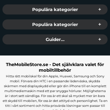
Populära kategorier
Populära kategorier
Guider...
TheMobileStore.se - Det självklara valet för
mobiltillbehör
Hitta rätt mobilskal för din Apple, Huawei, Samsung och Sony
mobil. Förvara din HTC i en passande läderväska, skydda
skärmen med displayskydd eller gör din iPhone till en komplett
multimediemaskin med ett par snygga hörlurar. Möjligheterna
är i stort sett oändliga. För oss är ett skal så mycket mer än bara
ett skydd till mobilen, för oss är det attityd och personlighet. Ta en
titt i vårt sortiment och hitta prisvärda lösningar som passar till