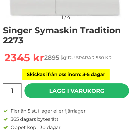
1
/
4
Singer Symaskin Tradition
2273
Handla denna produkt Singer Symaskin Tradition 2273
rea pris
2345 kr
2895 kr
DU SPARAR 550 KR
tidigare pris
Skickas ifrån oss inom: 3-5 dagar
antal
LÄGG I VARUKORG
Fler än 5 st. i lager eller fjärrlager
365 dagars bytesrätt
Öppet köp i 30 dagar