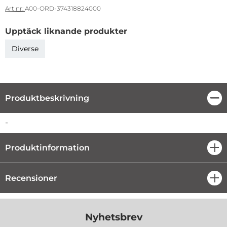
Art nr:
A00-ORD-374318824000
Upptäck liknande produkter
Diverse
Produktbeskrivning
Stä
Produktbeskrivning
-
Produktinformation
öpp
Recensioner
öpp
Nyhetsbrev