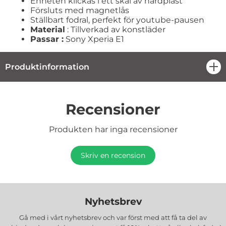
Enheten klickas i ett skal av hårdplast
Försluts med magnetlås
Ställbart fodral, perfekt för youtube-pausen
Material
: Tillverkad av konstläder
Passar :
Sony Xperia E1
Produktinformation
öpp
Recensioner
Produkten har inga recensioner
Skriv en recension
Nyhetsbrev
Gå med i vårt nyhetsbrev och var först med att få ta del av