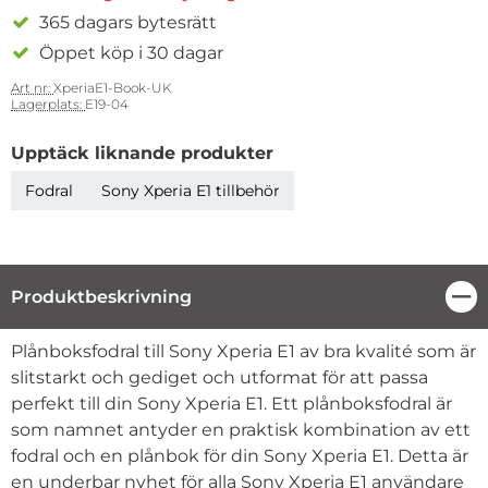
365 dagars bytesrätt
Öppet köp i 30 dagar
Art nr:
XperiaE1-Book-UK
Lagerplats:
E19-04
Upptäck liknande produkter
Fodral
Sony Xperia E1 tillbehör
Produktbeskrivning
Stä
Produktbeskrivning
Plånboksfodral till Sony Xperia E1 av bra kvalité som är
slitstarkt och gediget och utformat för att passa
perfekt till din Sony Xperia E1. Ett plånboksfodral är
som namnet antyder en praktisk kombination av ett
fodral och en plånbok för din Sony Xperia E1. Detta är
en underbar nyhet för alla Sony Xperia E1 användare