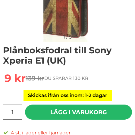
1
/
5
Plånboksfodral till Sony
Xperia E1 (UK)
Handla denna produkt Plånboksfodral till Sony Xperia E
rea pris
9 kr
139 kr
DU SPARAR 130 KR
tidigare pris
Skickas ifrån oss inom: 1-2 dagar
antal
LÄGG I VARUKORG
4 st. i lager eller fjärrlager