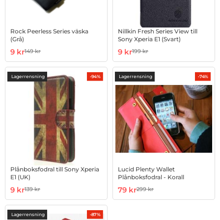
Rock Peerless Series väska
Nillkin Fresh Series View till
(Grå)
Sony Xperia E1 (Svart)
Art. nr 7508
rea pris
Art. nr 24040
rea pris
9 kr
9 kr
149 kr
199 kr
tidigare pris
tidigare pris
Lagerrensning
Lagerrensning
-94%
-74%
Plånboksfodral till Sony Xperia
Lucid Plenty Wallet
E1 (UK)
Plånboksfodral - Korall
Art. nr 24083
rea pris
Art. nr 4105596
rea pris
9 kr
79 kr
139 kr
299 kr
tidigare pris
tidigare pris
Lagerrensning
-87%