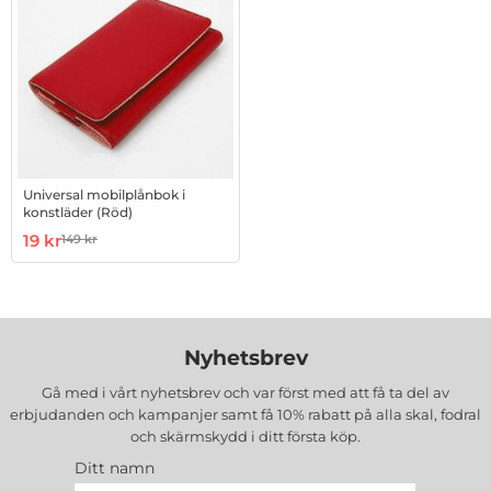
Universal mobilplånbok i
konstläder (Röd)
Art. nr 10013467
rea pris
19 kr
149 kr
tidigare pris
Nyhetsbrev
Gå med i vårt nyhetsbrev och var först med att få ta del av
erbjudanden och kampanjer samt få 10% rabatt på alla
skal, fodral
och skärmskydd
i ditt första köp.
Ditt namn