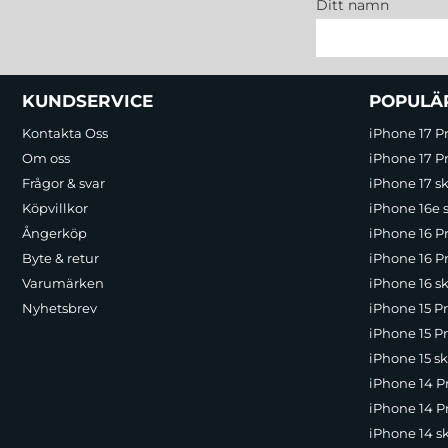
Ditt namn
Sidfot Blandad info och länkar
KUNDSERVICE
POPULÄ
Kontakta Oss
iPhone 17 P
Om oss
iPhone 17 Pr
Frågor & svar
iPhone 17 sk
Köpvillkor
iPhone 16e 
Ångerköp
iPhone 16 P
Byte & retur
iPhone 16 Pr
Varumärken
iPhone 16 sk
Nyhetsbrev
iPhone 15 P
iPhone 15 Pr
iPhone 15 sk
iPhone 14 P
iPhone 14 Pr
iPhone 14 s