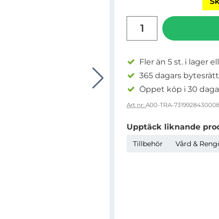
Sk
antal
Fler än 5 st. i lager el
365 dagars bytesrätt
Öppet köp i 30 daga
Art nr:
A00-TRA-731992843000
Upptäck liknande pro
Tillbehör
Vård & Reng