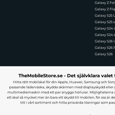
Galaxy Z Fol
Galaxy Z Fli
Galaxy S25 U
Galaxy S25 s
Galaxy S24 U
Galaxy S24 
Galaxy S26 U
Galaxy S26 
Galaxy S26
TheMobileStore.se - Det självklara valet 
Hitta rätt mobilskal för din Apple, Huawei, Samsung och Sony
passande läderväska, skydda skärmen med displayskydd eller g
multimediemaskin med ett par snygga hörlurar. Möjligheterna är i
ett skal så mycket mer än bara ett skydd till mobilen, för oss är d
titt i vårt sortiment och hitta prisvärda lösningar som pas