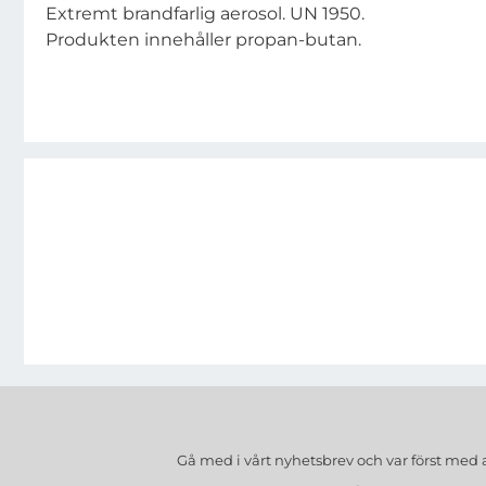
Extremt brandfarlig aerosol. UN 1950.
Produkten innehåller propan-butan.
Gå med i vårt nyhetsbrev och var först med 