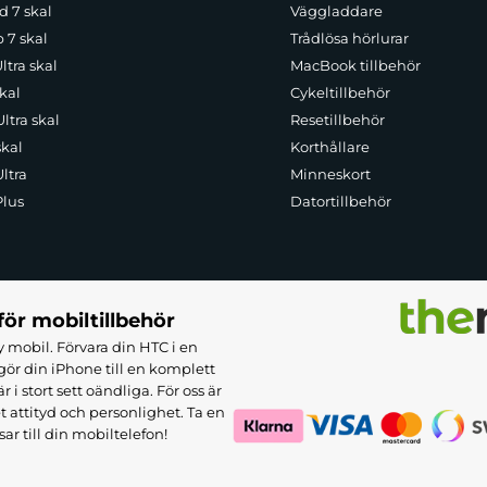
d 7 skal
Väggladdare
p 7 skal
Trådlösa hörlurar
ltra skal
MacBook tillbehör
kal
Cykeltillbehör
ltra skal
Resetillbehör
skal
Korthållare
ltra
Minneskort
Plus
Datortillbehör
för mobiltillbehör
 mobil. Förvara din HTC i en
ör din iPhone till en komplett
 stort sett oändliga. För oss är
et attityd och personlighet. Ta en
sar till din mobiltelefon!