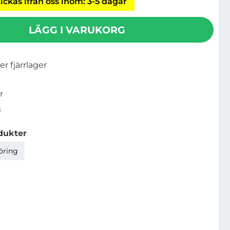
ickas ifrån oss inom: 3-5 dagar
LÄGG I VARUKORG
ler fjärrlager
r
8
dukter
öring