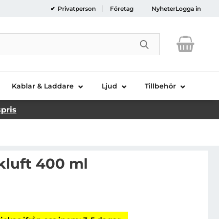
Privatperson
Företag
Nyheter
Logga in
Genomför sökni
Kablar & Laddare
Ljud
Tillbehör
spris
luft 400 ml
NORTH Tryckluft 400 ml