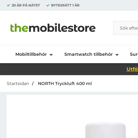
20 ÅR PÅ NÄTET
BYTESRÄTT
1 ÅR
Sök
Sök på Da
Startsidan för Danira Telecom AB
Mobiltillbehör
Smartwatch tillbehör
Sur
Utfö
Startsidan
NORTH Tryckluft 400 ml