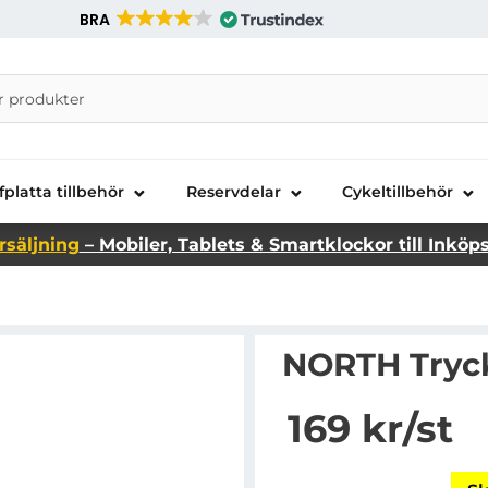
BRA
nira Telecom AB
fplatta tillbehör
Reservdelar
Cykeltillbehör
rsäljning
– Mobiler, Tablets & Smartklockor till Inköp
NORTH Tryck
Handla denna produkt 
pris
169 kr
/st