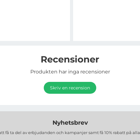
Recensioner
Produkten har inga recensioner
Skriv en recension
Nyhetsbrev
att få ta del av erbjudanden och kampanjer samt få 10% rabatt på all