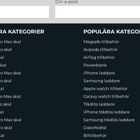
Din e-post
RA KATEGORIER
POPULÄRA KATEGO
ro Max skal
Magsafe tillbehör
o skal
Airpods tillbehör
al
AirTag tillbehör
skal
Powerbank
ro Max skal
iPhone laddare
o skal
Samsung laddare
al
Apple watch tillbehör
ro Max skal
Galaxy watch tillbehör
o skal
Trådlös laddare
al
iPhone trådlös laddare
ro Max skal
Samsung trådlös laddare
o skal
Datorfodral
kal
Biltillbehör