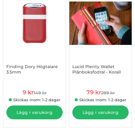
Finding Dory Högtalare
Lucid Plenty Wallet
3.5mm
Plånboksfodral - Korall
Art. nr 15188
Art. nr 4105596
rea pris
rea pris
9 kr
79 kr
149 kr
299 kr
tidigare pris
tidigare pris
Skickas inom: 1-2 dagar
Skickas inom: 1-2 dagar
Lägg i varukorg
Lägg i varukorg