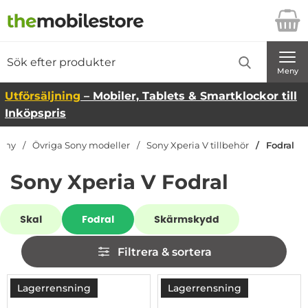
Startsidan för Danira Telecom AB
Sök
Sök på Danira Telecom AB
Genomför
Meny
Utförsäljning
– Mobiler, Tablets & Smartklockor till
Inköpspris
ony
Övriga Sony modeller
Sony Xperia V tillbehör
Fodral
Sony Xperia V Fodral
Underkategorier
Skal
Fodral
Skärmskydd
Hoppa
Filtrera & sortera
över
filtersektionen
Filtrera & sortera
produktlista
Lagerrensning
Lagerrensning
-94%