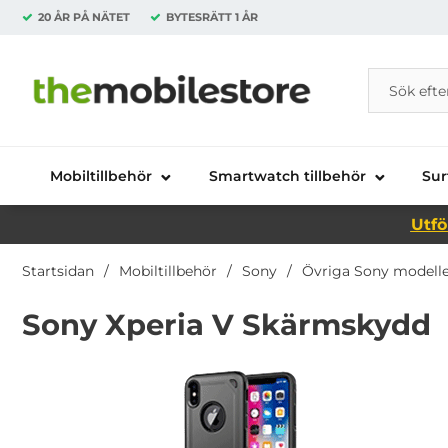
20 ÅR PÅ NÄTET
BYTESRÄTT
1 ÅR
Sök
Sök på Da
Startsidan för Danira Telecom AB
Mobiltillbehör
Smartwatch tillbehör
Sur
Utfö
Startsidan
Mobiltillbehör
Sony
Övriga Sony modell
Sony Xperia V Skärmskydd
Underkategorier