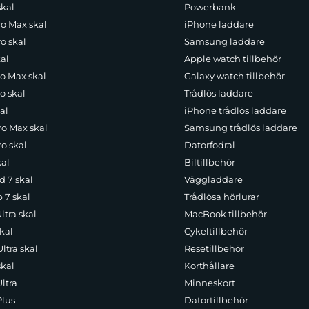
skal
Powerbank
ro Max skal
iPhone laddare
o skal
Samsung laddare
al
Apple watch tillbehör
ro Max skal
Galaxy watch tillbehör
o skal
Trådlös laddare
al
iPhone trådlös laddare
ro Max skal
Samsung trådlös laddare
o skal
Datorfodral
kal
Biltillbehör
d 7 skal
Väggladdare
p 7 skal
Trådlösa hörlurar
ltra skal
MacBook tillbehör
kal
Cykeltillbehör
ltra skal
Resetillbehör
skal
Korthållare
ltra
Minneskort
Plus
Datortillbehör