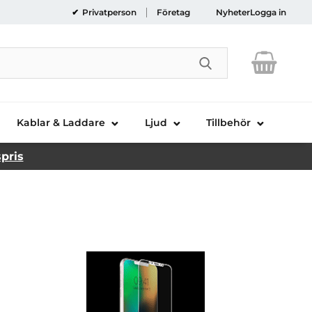
Privatperson
Företag
Nyheter
Logga in
Genomför sökni
Kablar & Laddare
Ljud
Tillbehör
spris