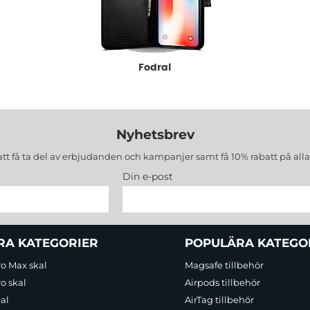
Fodral
Nyhetsbrev
att få ta del av erbjudanden och kampanjer samt få 10% rabatt på all
Din e-post
RA KATEGORIER
POPULÄRA KATEGO
ro Max skal
Magsafe tillbehör
o skal
Airpods tillbehör
al
AirTag tillbehör