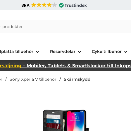
BRA
nira Telecom AB
fplatta tillbehör
Reservdelar
Cykeltillbehör
rsäljning
– Mobiler, Tablets & Smartklockor till Inköp
er
Sony Xperia V tillbehör
Skärmskydd