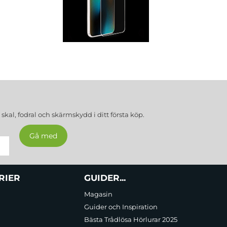
Skärmskydd
a
skal, fodral och skärmskydd
i ditt första köp.
RIER
GUIDER...
Magasin
Guider och Inspiration
Bästa Trådlösa Hörlurar 2025