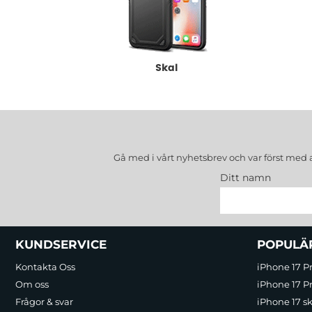
Skal
Gå med i vårt nyhetsbrev och var först med 
Ditt namn
Sidfot Blandad info och länkar
KUNDSERVICE
POPULÄ
Kontakta Oss
iPhone 17 P
Om oss
iPhone 17 Pr
Frågor & svar
iPhone 17 sk