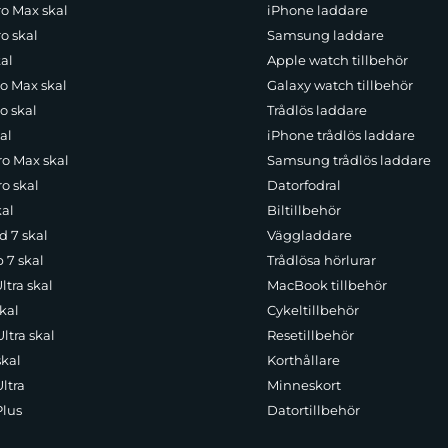
ro Max skal
iPhone laddare
o skal
Samsung laddare
al
Apple watch tillbehör
ro Max skal
Galaxy watch tillbehör
o skal
Trådlös laddare
al
iPhone trådlös laddare
ro Max skal
Samsung trådlös laddare
o skal
Datorfodral
kal
Biltillbehör
d 7 skal
Väggladdare
p 7 skal
Trådlösa hörlurar
ltra skal
MacBook tillbehör
kal
Cykeltillbehör
ltra skal
Resetillbehör
skal
Korthållare
ltra
Minneskort
Plus
Datortillbehör