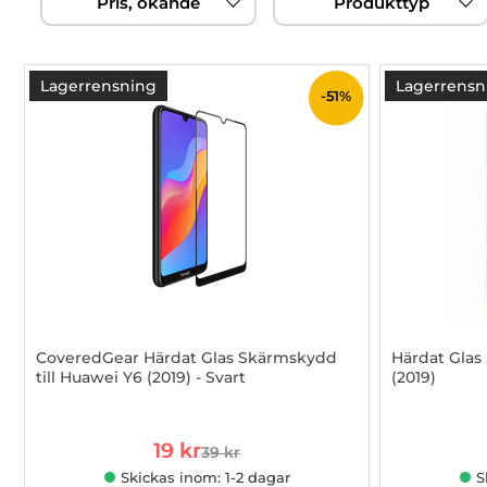
Pris, ökande
Produkttyp
filtersektionen
produktlista
Lagerrensning
Lagerrensn
-51%
CoveredGear Härdat Glas Skärmskydd
Härdat Glas
till Huawei Y6 (2019) - Svart
(2019)
Art. nr 1002800189
Art. nr 1002
rea pris
19 kr
39 kr
tidigare pris
Skickas inom: 1-2 dagar
S