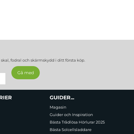
a
skal, fodral och skärmskydd
i ditt första köp.
RIER
GUIDER...
Magasin
Guider och Inspiration
Bästa Trådlösa Hörlurar 2025
Bästa Solcellsladdare