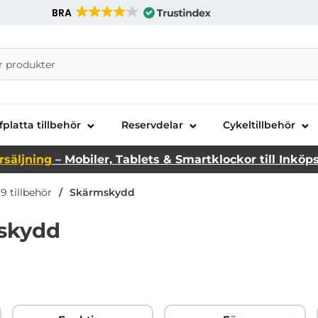
BRA
nira Telecom AB
fplatta tillbehör
Reservdelar
Cykeltillbehör
rsäljning
– Mobiler, Tablets & Smartklockor till Inköp
9 tillbehör
Skärmskydd
mskydd