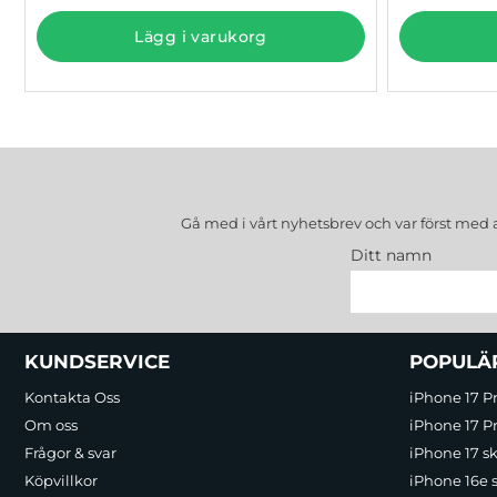
Lägg i varukorg
Gå med i vårt nyhetsbrev och var först med 
Ditt namn
Sidfot Blandad info och länkar
KUNDSERVICE
POPULÄ
Kontakta Oss
iPhone 17 P
Om oss
iPhone 17 Pr
Frågor & svar
iPhone 17 sk
Köpvillkor
iPhone 16e 