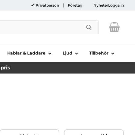
Privatperson
Företag
Nyheter
Logga in
Genomför sökni
Kablar & Laddare
Ljud
Tillbehör
spris