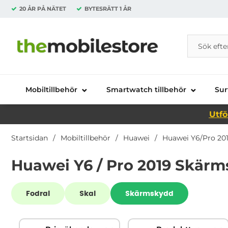
20 ÅR PÅ NÄTET
BYTESRÄTT
1 ÅR
Sök
Sök på Da
Startsidan för Danira Telecom AB
Mobiltillbehör
Smartwatch tillbehör
Sur
Utfö
Startsidan
Mobiltillbehör
Huawei
Huawei Y6/Pro 201
Huawei Y6 / Pro 2019 Skär
Underkategorier
Fodral
Skal
Skärmskydd
Hoppa
Filtrera & sortera
över