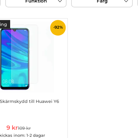
Funktion
Färg
ing
-92%
 Skärmskydd till Huawei Y6
800150
rea pris
9 kr
109 kr
tidigare pris
kickas inom: 1-2 dagar