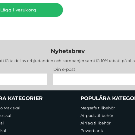
Lägg i varukorg
Nyhetsbrev
att få ta del av erbjudanden och kampanjer samt få 10% rabatt på all
Din e-post
RA KATEGORIER
POPULÄRA KATEGO
ro Max skal
Magsafe tillbehör
o skal
Airpods tillbehör
al
AirTag tillbehör
skal
Powerbank