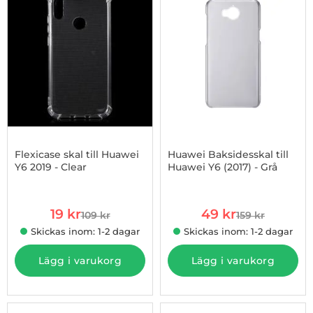
Flexicase skal till Huawei
Huawei Baksidesskal till
Y6 2019 - Clear
Huawei Y6 (2017) - Grå
Art. nr 1002800274
Art. nr 1002800613
rea pris
rea pris
19 kr
49 kr
109 kr
159 kr
tidigare pris
tidigare pris
Skickas inom: 1-2 dagar
Skickas inom: 1-2 dagar
Lägg i varukorg
Lägg i varukorg