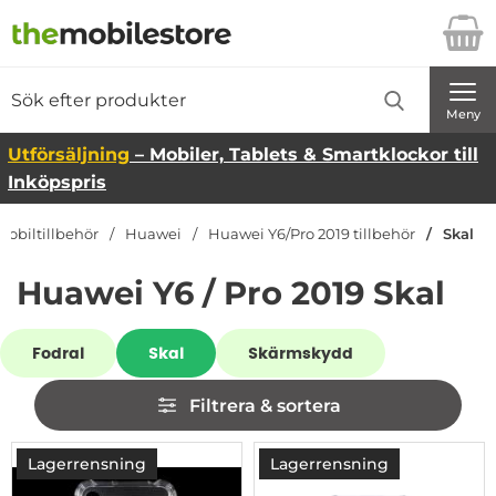
Startsidan för Danira Telecom AB
Sök
Sök på Danira Telecom AB
Genomför
Meny
Utförsäljning
– Mobiler, Tablets & Smartklockor till
Inköpspris
Mobiltillbehör
Huawei
Huawei Y6/Pro 2019 tillbehör
Skal
Huawei Y6 / Pro 2019 Skal
Underkategorier
Fodral
Skal
Skärmskydd
Hoppa
Filtrera & sortera
över
filtersektionen
Filtrera & sortera
produktlista
Lagerrensning
Lagerrensning
-83%