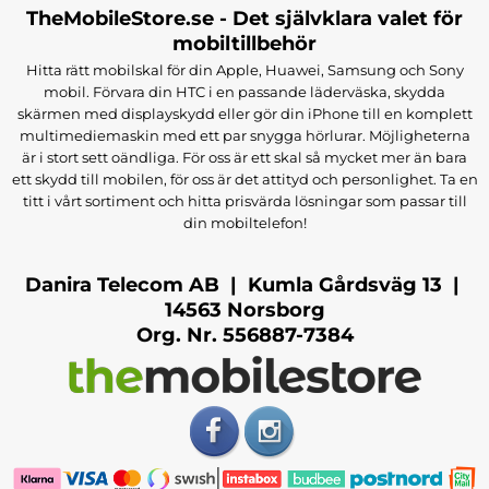
TheMobileStore.se - Det självklara valet för
mobiltillbehör
Hitta rätt mobilskal för din Apple, Huawei, Samsung och Sony
mobil. Förvara din HTC i en passande läderväska, skydda
skärmen med displayskydd eller gör din iPhone till en komplett
multimediemaskin med ett par snygga hörlurar. Möjligheterna
är i stort sett oändliga. För oss är ett skal så mycket mer än bara
ett skydd till mobilen, för oss är det attityd och personlighet. Ta en
titt i vårt sortiment och hitta prisvärda lösningar som passar till
din mobiltelefon!
Danira Telecom AB | Kumla Gårdsväg 13 |
14563 Norsborg
Org. Nr. 556887-7384