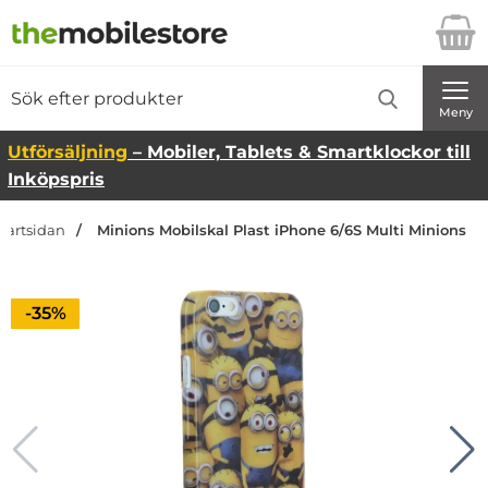
Startsidan för Danira Telecom AB
Sök
Sök på Danira Telecom AB
Genomför
Meny
Utförsäljning
– Mobiler, Tablets & Smartklockor till
Inköpspris
tartsidan
Minions Mobilskal Plast iPhone 6/6S Multi Minions
Priset är nedsatt med
-35%