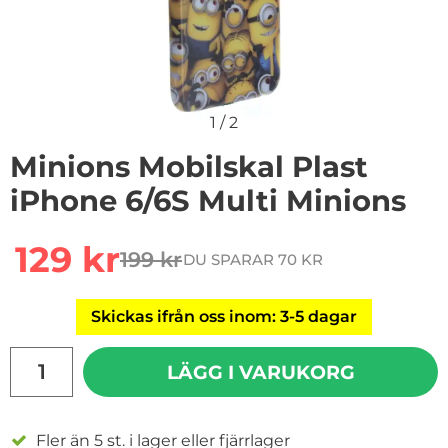
1
/
2
Minions Mobilskal Plast
iPhone 6/6S Multi Minions
Handla denna produkt Minions Mobilskal Plast iPhone 
rea pris
129 kr
199 kr
DU SPARAR 70 KR
tidigare pris
Skickas ifrån oss inom: 3-5 dagar
antal
LÄGG I VARUKORG
Fler än 5 st. i lager eller fjärrlager