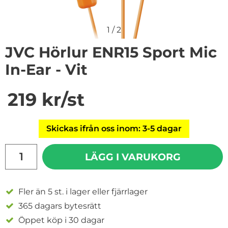
1
/
2
JVC Hörlur ENR15 Sport Mic
In-Ear - Vit
Handla denna produkt JVC Hörlur ENR15 Sport Mic In-Ea
pris
219 kr
/st
Skickas ifrån oss inom: 3-5 dagar
antal
LÄGG I VARUKORG
Fler än 5 st. i lager eller fjärrlager
365 dagars bytesrätt
Öppet köp i 30 dagar