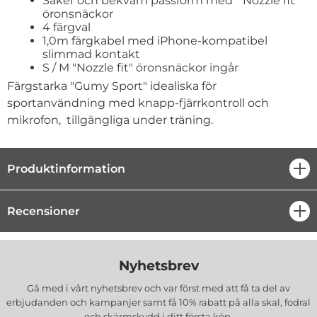
Säker och bekväm passform med "Nozzle fit"
öronsnäckor
4 färgval
1,0m färgkabel med iPhone-kompatibel
slimmad kontakt
S / M "Nozzle fit" öronsnäckor ingår
Färgstarka "Gumy Sport" idealiska för
sportanvändning med knapp-fjärrkontroll och
mikrofon, tillgängliga under träning.
Produktinformation
öpp
Recensioner
öpp
Nyhetsbrev
Gå med i vårt nyhetsbrev och var först med att få ta del av
erbjudanden och kampanjer samt få 10% rabatt på alla
skal, fodral
och skärmskydd
i ditt första köp.