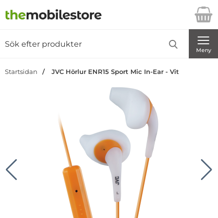
Startsidan för Danira Telecom AB
Sök
Sök på Danira Telecom AB
Genomför
Meny
Startsidan
JVC Hörlur ENR15 Sport Mic In-Ear - Vit