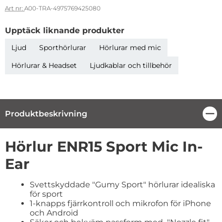
Art nr:
A00-TRA-4975769425080
Upptäck liknande produkter
Ljud
Sporthörlurar
Hörlurar med mic
Hörlurar & Headset
Ljudkablar och tillbehör
Produktbeskrivning
Stä
Produktbeskrivning
Hörlur ENR15 Sport Mic In-
Ear
Svettskyddade "Gumy Sport" hörlurar idealiska
för sport
1-knapps fjärrkontroll och mikrofon för iPhone
och Android