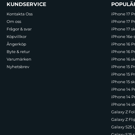
Sidfot Blandad info och länkar
KUNDSERVICE
POPULÄ
Kontakta Oss
iPhone 17 P
Om oss
iPhone 17 Pr
Frågor & svar
iPhone 17 sk
Köpvillkor
iPhone 16e 
Ångerköp
iPhone 16 P
Byte & retur
iPhone 16 Pr
Varumärken
iPhone 16 sk
Nyhetsbrev
iPhone 15 P
iPhone 15 Pr
iPhone 15 sk
iPhone 14 P
iPhone 14 Pr
iPhone 14 s
Galaxy Z Fol
Galaxy Z Fli
Galaxy S25 U
Galaxy S25 s