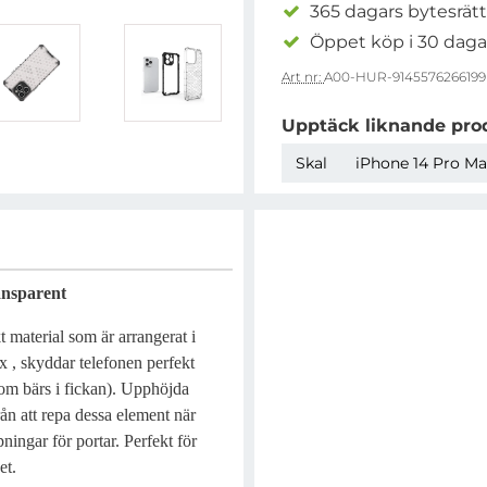
365 dagars bytesrätt
Öppet köp i 30 daga
Art nr:
A00-HUR-9145576266199
Upptäck liknande pro
Skal
iPhone 14 Pro Max
nsparent
t material som är arrangerat i
 , skyddar telefonen perfekt
som bärs i fickan). Upphöjda
n att repa dessa element när
ingar för portar. Perfekt för
et.