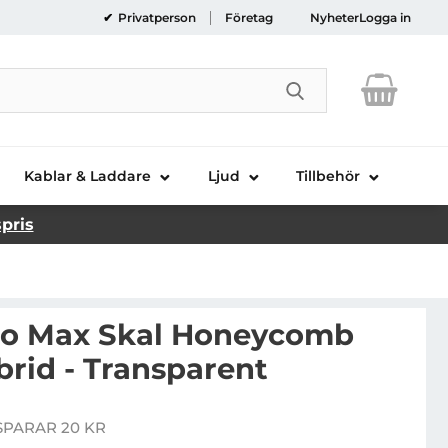
Privatperson
Företag
Nyheter
Logga in
Genomför sökni
Kablar & Laddare
Ljud
Tillbehör
spris
ro Max Skal Honeycomb
rid - Transparent
iPhone 14 Pro Max Skal Honeycomb Armored Hybrid - T
SPARAR 20 KR
pris