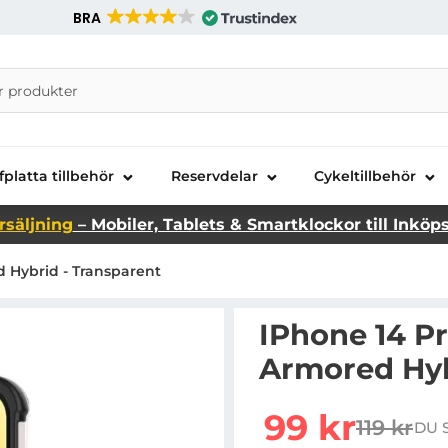
BRA
nira Telecom AB
fplatta tillbehör
Reservdelar
Cykeltillbehör
rsäljning
– Mobiler, Tablets & Smartklockor till Inköp
 Hybrid - Transparent
IPhone 14 P
Armored Hyb
Handla denna produkt 
rea pris
99 kr
119 kr
DU 
tidigare 