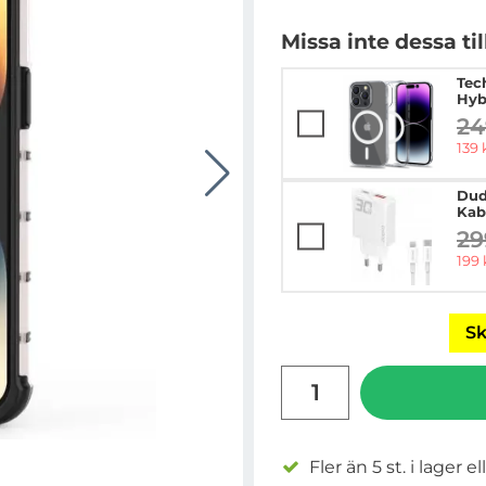
Missa inte dessa ti
Tec
Hyb
24
ti
rea 
139 
Dud
Kab
29
ti
rea 
199 
Sk
antal
Fler än 5 st. i lager el