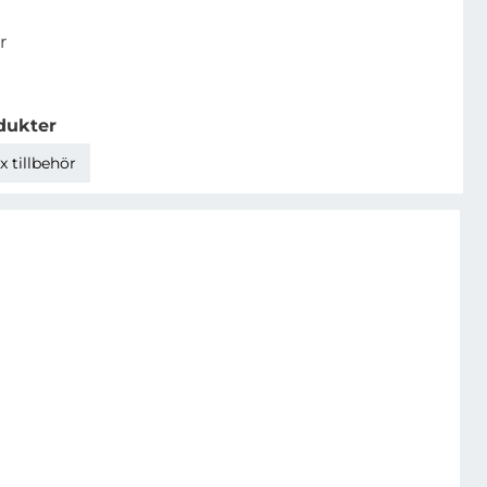
r
dukter
 tillbehör