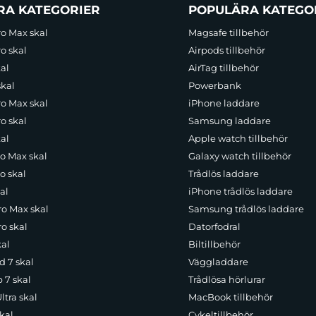
RA KATEGORIER
POPULÄRA KATEGO
ro Max skal
Magsafe tillbehör
o skal
Airpods tillbehör
al
AirTag tillbehör
skal
Powerbank
ro Max skal
iPhone laddare
o skal
Samsung laddare
al
Apple watch tillbehör
ro Max skal
Galaxy watch tillbehör
o skal
Trådlös laddare
al
iPhone trådlös laddare
ro Max skal
Samsung trådlös laddare
o skal
Datorfodral
kal
Biltillbehör
d 7 skal
Väggladdare
p 7 skal
Trådlösa hörlurar
ltra skal
MacBook tillbehör
kal
Cykeltillbehör