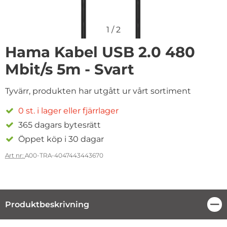
1
/
2
Hama Kabel USB 2.0 480
Mbit/s 5m - Svart
Tyvärr, produkten har utgått ur vårt sortiment
0 st. i lager eller fjärrlager
365 dagars bytesrätt
Öppet köp i 30 dagar
Art nr:
A00-TRA-4047443443670
Produktbeskrivning
Stä