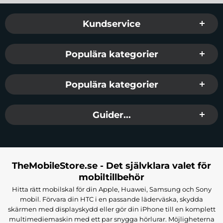
Sidfot Blandad info och länkar
Kundservice
Populära kategorier
Populära kategorier
Guider...
TheMobileStore.se - Det självklara valet för
mobiltillbehör
Hitta rätt mobilskal för din Apple, Huawei, Samsung och Sony
mobil. Förvara din HTC i en passande läderväska, skydda
skärmen med displayskydd eller gör din iPhone till en komplett
multimediemaskin med ett par snygga hörlurar. Möjligheterna