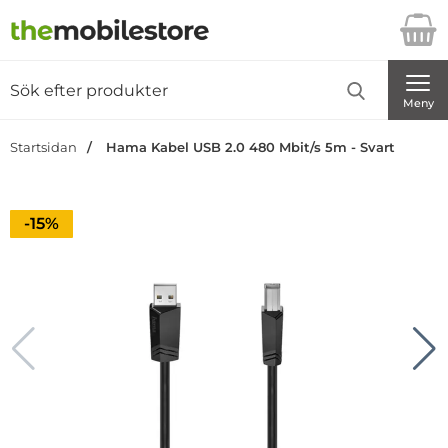
Startsidan för Danira Telecom AB
Sök
Sök på Danira Telecom AB
Genomför
Meny
Startsidan
Hama Kabel USB 2.0 480 Mbit/s 5m - Svart
Priset är nedsatt med
-15%