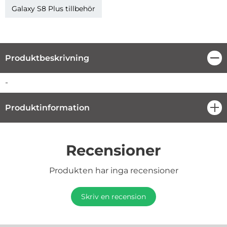
Galaxy S8 Plus tillbehör
Produktbeskrivning
Stä
Produktbeskrivning
-
Produktinformation
öpp
Recensioner
Produkten har inga recensioner
Skriv en recension