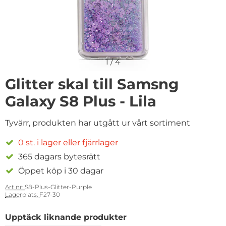
1
/
4
Glitter skal till Samsng
Galaxy S8 Plus - Lila
Tyvärr, produkten har utgått ur vårt sortiment
0 st. i lager eller fjärrlager
365 dagars bytesrätt
Öppet köp i 30 dagar
Art nr:
S8-Plus-Glitter-Purple
Lagerplats:
F27-30
Upptäck liknande produkter