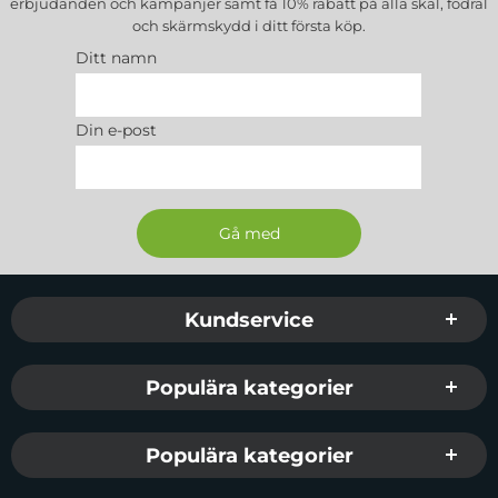
erbjudanden och kampanjer samt få 10% rabatt på alla
skal, fodral
och skärmskydd
i ditt första köp.
Ditt namn
Din e-post
Sidfot Blandad info och länkar
Kundservice
Populära kategorier
Populära kategorier