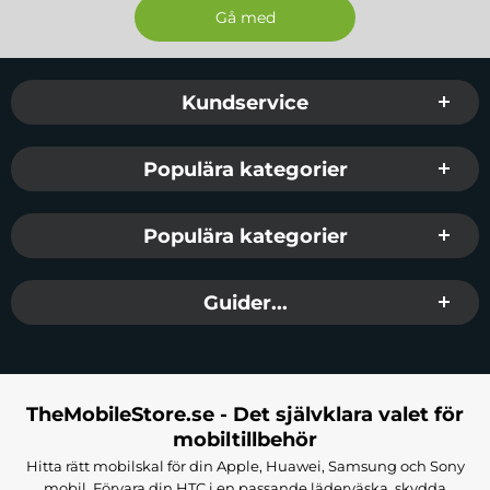
Sidfot Blandad info och länkar
Kundservice
Populära kategorier
Populära kategorier
Guider...
TheMobileStore.se - Det självklara valet för
mobiltillbehör
Hitta rätt mobilskal för din Apple, Huawei, Samsung och Sony
mobil. Förvara din HTC i en passande läderväska, skydda