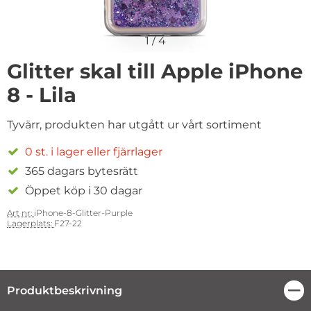
1
/
4
Glitter skal till Apple iPhone
8 - Lila
Tyvärr, produkten har utgått ur vårt sortiment
0 st. i lager eller fjärrlager
365 dagars bytesrätt
Öppet köp i 30 dagar
Art nr:
iPhone-8-Glitter-Purple
Lagerplats:
F27-22
Produktbeskrivning
Stä