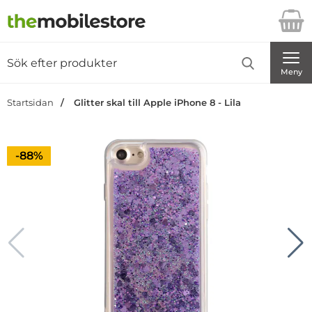
Startsidan för Danira Telecom AB
Sök
Sök på Danira Telecom AB
Genomför
Meny
Startsidan
Glitter skal till Apple iPhone 8 - Lila
Priset är nedsatt med
-88%