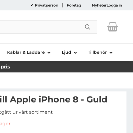
Privatperson
Företag
Nyheter
Logga in
Genomför sökni
Kablar & Laddare
Ljud
Tillbehör
spris
till Apple iPhone 8 - Guld
tgått ur vårt sortiment
rlager