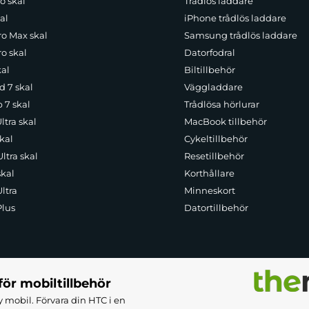
o skal
Trådlös laddare
al
iPhone trådlös laddare
ro Max skal
Samsung trådlös laddare
o skal
Datorfodral
kal
Biltillbehör
d 7 skal
Väggladdare
p 7 skal
Trådlösa hörlurar
ltra skal
MacBook tillbehör
kal
Cykeltillbehör
ltra skal
Resetillbehör
skal
Korthållare
ltra
Minneskort
Plus
Datortillbehör
för mobiltillbehör
 mobil. Förvara din HTC i en