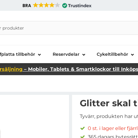
BRA
nira Telecom AB
fplatta tillbehör
Reservdelar
Cykeltillbehör
rsäljning
– Mobiler, Tablets & Smartklockor till Inköp
Glitter skal 
Tyvärr, produkten har u
0 st. i lager eller fjär
365 dagars bytesrätt