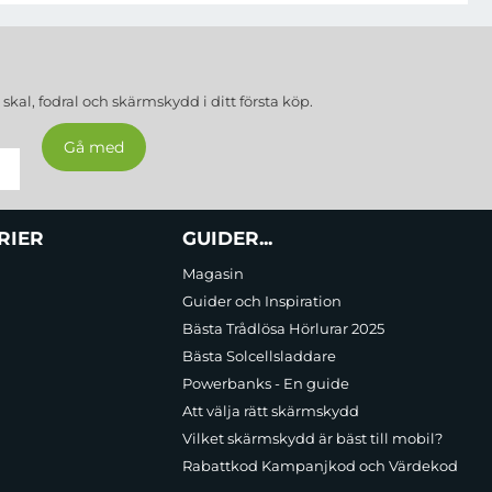
a
skal, fodral och skärmskydd
i ditt första köp.
RIER
GUIDER...
Magasin
Guider och Inspiration
Bästa Trådlösa Hörlurar 2025
Bästa Solcellsladdare
Powerbanks - En guide
Att välja rätt skärmskydd
Vilket skärmskydd är bäst till mobil?
Rabattkod Kampanjkod och Värdekod