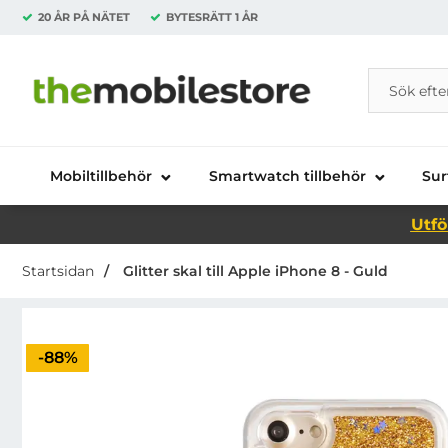
20 ÅR PÅ NÄTET
BYTESRÄTT
1 ÅR
Sök
Sök på Da
Startsidan för Danira Telecom AB
Mobiltillbehör
Smartwatch tillbehör
Sur
Utfö
Startsidan
Glitter skal till Apple iPhone 8 - Guld
Priset är nedsatt med
-88%