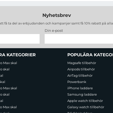
Nyhetsbrev
att få ta del av erbjudanden och kampanjer samt få 10% rabatt på all
Din e-post
RA KATEGORIER
POPULÄRA KATEGO
ro Max skal
Magsafe tillbehör
o skal
Airpods tillbehör
al
AirTag tillbehör
skal
Powerbank
ro Max skal
iPhone laddare
o skal
Samsung laddare
al
Apple watch tillbehör
ro Max skal
Galaxy watch tillbehör