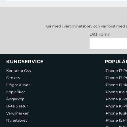
Gå med i vårt nyhetsbrev och var först med 
Ditt namn
Sidfot Blandad info och länkar
KUNDSERVICE
POPULÄ
Kontakta Oss
iPhone 17 P
Om oss
iPhone 17 Pr
Frågor & svar
iPhone 17 sk
Köpvillkor
iPhone 16e 
Ångerköp
iPhone 16 P
Byte & retur
iPhone 16 Pr
Varumärken
iPhone 16 sk
Nyhetsbrev
iPhone 15 P