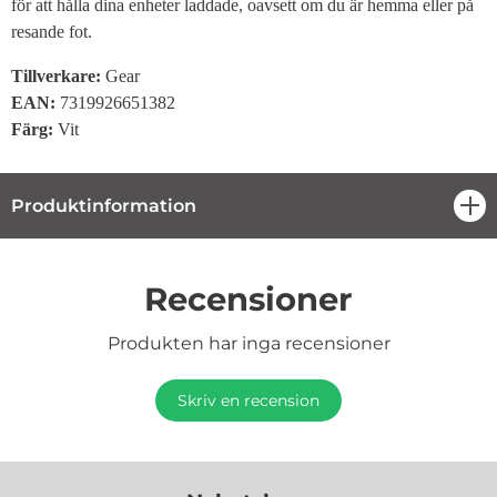
för att hålla dina enheter laddade, oavsett om du är hemma eller på
resande fot.
Tillverkare:
Gear
EAN:
7319926651382
Färg:
Vit
Produktinformation
öpp
Recensioner
Produkten har inga recensioner
Skriv en recension