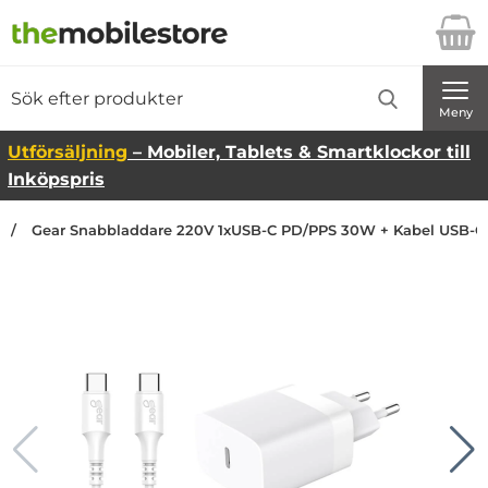
Startsidan för Danira Telecom AB
Sök
Sök på Danira Telecom AB
Genomför
Meny
Utförsäljning
– Mobiler, Tablets & Smartklockor till
Inköpspris
Gear Snabbladdare 220V 1xUSB-C PD/PPS 30W + Kabel USB-C -