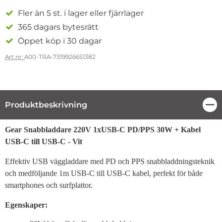
Fler än 5 st. i lager eller fjärrlager
365 dagars bytesrätt
Öppet köp i 30 dagar
Art nr:
A00-TRA-7319926651382
Produktbeskrivning
Stä
Produktbeskrivning
Gear Snabbladdare 220V 1xUSB-C PD/PPS 30W + Kabel
USB-C till USB-C - Vit
Effektiv USB väggladdare med PD och PPS snabbladdningsteknik
och medföljande 1m USB-C till USB-C kabel, perfekt för både
smartphones och surfplattor.
Egenskaper: