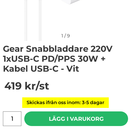
1
/
9
Gear Snabbladdare 220V
1xUSB-C PD/PPS 30W +
Kabel USB-C - Vit
Handla denna produkt Gear Snabbladdare 220V 1xUSB-
pris
419 kr
/st
Skickas ifrån oss inom: 3-5 dagar
antal
LÄGG I VARUKORG