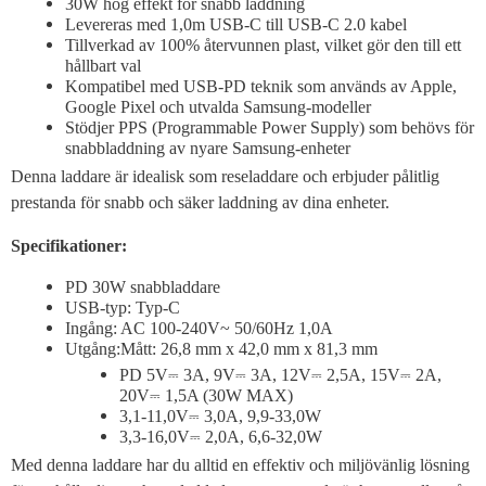
30W hög effekt för snabb laddning
Levereras med 1,0m USB-C till USB-C 2.0 kabel
Tillverkad av 100% återvunnen plast, vilket gör den till ett
hållbart val
Kompatibel med USB-PD teknik som används av Apple,
Google Pixel och utvalda Samsung-modeller
Stödjer PPS (Programmable Power Supply) som behövs för
snabbladdning av nyare Samsung-enheter
Denna laddare är idealisk som reseladdare och erbjuder pålitlig
prestanda för snabb och säker laddning av dina enheter.
Specifikationer:
PD 30W snabbladdare
USB-typ: Typ-C
Ingång: AC 100-240V~ 50/60Hz 1,0A
Utgång:Mått: 26,8 mm x 42,0 mm x 81,3 mm
PD 5V⎓ 3A, 9V⎓ 3A, 12V⎓ 2,5A, 15V⎓ 2A,
20V⎓ 1,5A (30W MAX)
3,1-11,0V⎓ 3,0A, 9,9-33,0W
3,3-16,0V⎓ 2,0A, 6,6-32,0W
Med denna laddare har du alltid en effektiv och miljövänlig lösning