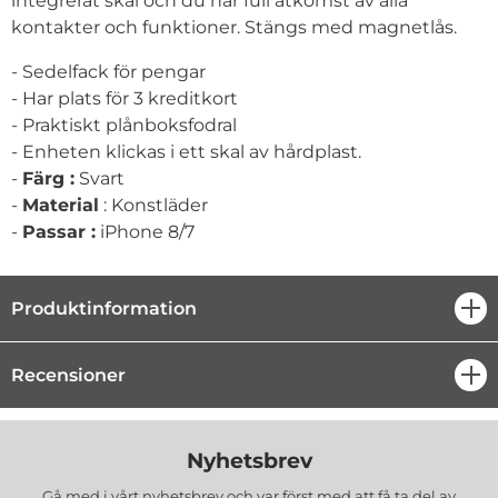
integrerat skal och du har full åtkomst av alla
kontakter och funktioner. Stängs med magnetlås.
- Sedelfack för pengar
- Har plats för 3 kreditkort
- Praktiskt plånboksfodral
- Enheten klickas i ett skal av hårdplast.
-
Färg :
Svart
-
Material
: Konstläder
-
Passar :
iPhone 8/7
Produktinformation
öpp
Recensioner
öpp
Nyhetsbrev
Gå med i vårt nyhetsbrev och var först med att få ta del av