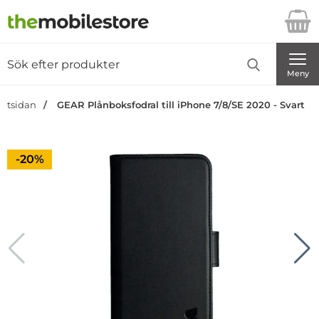
Startsidan för Danira Telecom AB
Sök
Sök på Danira Telecom AB
Genomför
Meny
artsidan
GEAR Plånboksfodral till iPhone 7/8/SE 2020 - Svart
Priset är nedsatt med
-20%