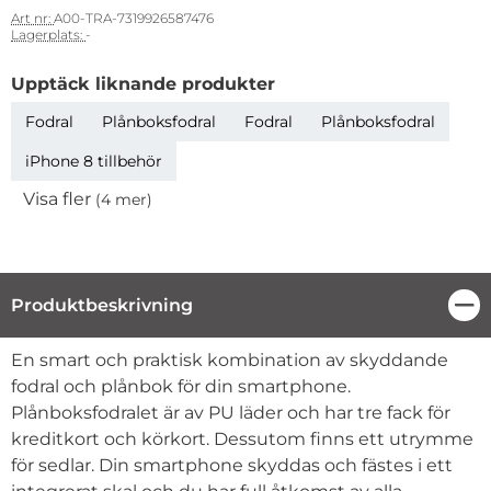
Art nr:
A00-TRA-7319926587476
Lagerplats:
-
Upptäck liknande produkter
Fodral
Plånboksfodral
Fodral
Plånboksfodral
iPhone 8 tillbehör
Visa fler
(4 mer)
Egenskaper
Produktbeskrivning
Stä
Produktbeskrivning
En smart och praktisk kombination av skyddande
fodral och plånbok för din smartphone.
Plånboksfodralet är av PU läder och har tre fack för
kreditkort och körkort. Dessutom finns ett utrymme
för sedlar. Din smartphone skyddas och fästes i ett