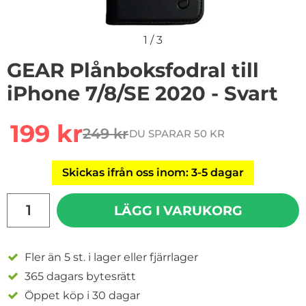
1
/
3
GEAR Plånboksfodral till
iPhone 7/8/SE 2020 - Svart
Handla denna produkt GEAR Plånboksfodral till iPhone 
rea pris
199 kr
249 kr
DU SPARAR 50 KR
tidigare pris
Skickas ifrån oss inom: 3-5 dagar
antal
LÄGG I VARUKORG
Fler än 5 st. i lager eller fjärrlager
365 dagars bytesrätt
Öppet köp i 30 dagar