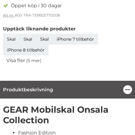
Öppet köp i 30 dagar
Art nr:
A00-TRA-7319925770008
Upptäck liknande produkter
Skal
Skal
Skal
iPhone 7 tillbehör
iPhone 8 tillbehör
Visa fler
(5 mer)
Egenskaper
Produktbeskrivning
Stä
Produktbeskrivning
GEAR Mobilskal Onsala
Collection
Fashion Edition