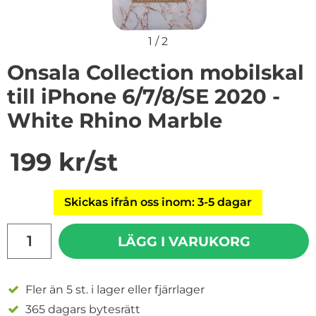
1
/
2
Onsala Collection mobilskal
till iPhone 6/7/8/SE 2020 -
White Rhino Marble
Handla denna produkt Onsala Collection mobilskal till
pris
199 kr
/st
Skickas ifrån oss inom: 3-5 dagar
antal
LÄGG I VARUKORG
Fler än 5 st. i lager eller fjärrlager
365 dagars bytesrätt