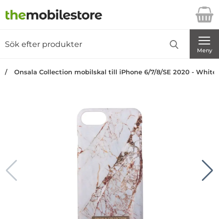
Startsidan för Danira Telecom AB
Sök
Sök på Danira Telecom AB
Genomför
Meny
Onsala Collection mobilskal till iPhone 6/7/8/SE 2020 - White