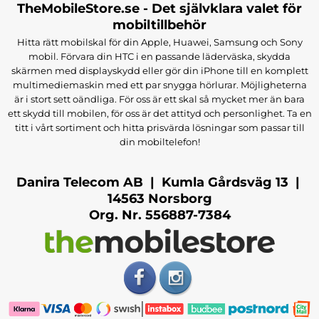
TheMobileStore.se - Det självklara valet för
mobiltillbehör
Hitta rätt mobilskal för din Apple, Huawei, Samsung och Sony
mobil. Förvara din HTC i en passande läderväska, skydda
skärmen med displayskydd eller gör din iPhone till en komplett
multimediemaskin med ett par snygga hörlurar. Möjligheterna
är i stort sett oändliga. För oss är ett skal så mycket mer än bara
ett skydd till mobilen, för oss är det attityd och personlighet. Ta en
titt i vårt sortiment och hitta prisvärda lösningar som passar till
din mobiltelefon!
Danira Telecom AB | Kumla Gårdsväg 13 |
14563 Norsborg
Org. Nr. 556887-7384