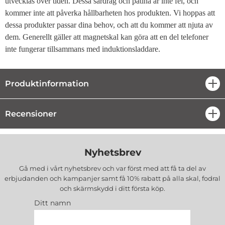
utvecklas över tiden. Dessa särdrag och patina är inte fel, och
kommer inte att påverka hållbarheten hos produkten. Vi hoppas att
dessa produkter passar dina behov, och att du kommer att njuta av
dem. Generellt gäller att magnetskal kan göra att en del telefoner
inte fungerar tillsammans med induktionsladdare.
Produktinformation
öpp
Recensioner
öpp
Nyhetsbrev
Gå med i vårt nyhetsbrev och var först med att få ta del av
erbjudanden och kampanjer samt få 10% rabatt på alla
skal, fodral
och skärmskydd
i ditt första köp.
Ditt namn