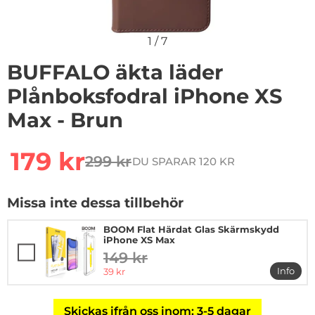
1
/
7
BUFFALO äkta läder
Plånboksfodral iPhone XS
Max - Brun
Handla denna produkt BUFFALO äkta läder Plånboksfo
rea pris
179 kr
299 kr
DU SPARAR 120 KR
tidigare pris
Missa inte dessa tillbehör
BOOM Flat Härdat Glas Skärmskydd
iPhone XS Max
149 kr
tidigare pris
rea pris
Info
39 kr
mer i
Skickas ifrån oss inom: 3-5 dagar