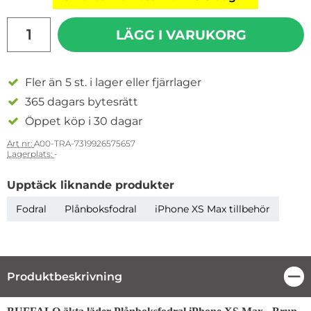
antal
LÄGG I VARUKORG
Fler än 5 st. i lager eller fjärrlager
365 dagars bytesrätt
Öppet köp i 30 dagar
Art nr:
A00-TRA-7319926575657
Lagerplats:
-
Upptäck liknande produkter
Fodral
Plånboksfodral
iPhone XS Max tillbehör
Produktbeskrivning
Stä
Produktbeskrivning