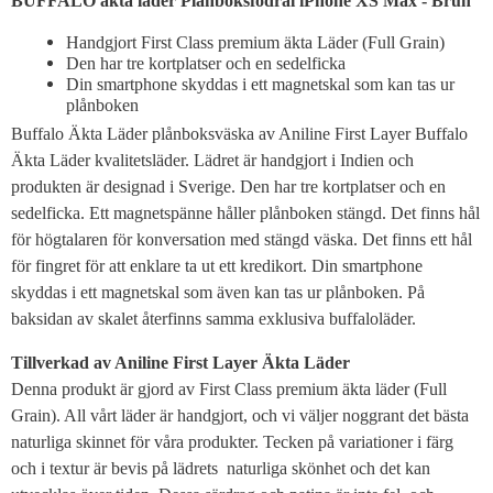
BUFFALO äkta läder Plånboksfodral iPhone XS Max - Brun
Handgjort First Class premium äkta Läder (Full Grain)
Den har tre kortplatser och en sedelficka
Din smartphone skyddas i ett magnetskal som kan tas ur
plånboken
Buffalo Äkta Läder plånboksväska av Aniline First Layer Buffalo
Äkta Läder kvalitetsläder. Lädret är handgjort i Indien och
produkten är designad i Sverige. Den har tre kortplatser och en
sedelficka. Ett magnetspänne håller plånboken stängd. Det finns hål
för högtalaren för konversation med stängd väska. Det finns ett hål
för fingret för att enklare ta ut ett kredikort. Din smartphone
skyddas i ett magnetskal som även kan tas ur plånboken. På
baksidan av skalet återfinns samma exklusiva buffaloläder.
Tillverkad av Aniline First Layer Äkta Läder
Denna produkt är gjord av First Class premium äkta läder (Full
Grain). All vårt läder är handgjort, och vi väljer noggrant det bästa
naturliga skinnet för våra produkter. Tecken på variationer i färg
och i textur är bevis på lädrets naturliga skönhet och det kan