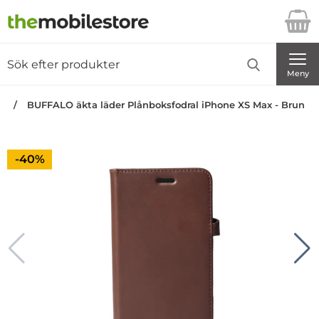
Startsidan för Danira Telecom AB
Sök
Sök på Danira Telecom AB
Genomför
Meny
an
BUFFALO äkta läder Plånboksfodral iPhone XS Max - Brun
Priset är nedsatt med
-40%