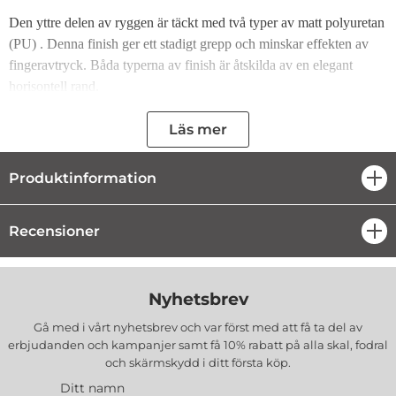
Den yttre delen av ryggen är täckt med två typer av matt polyuretan
(PU) . Denna finish ger ett stadigt grepp och minskar effekten av
fingeravtryck. Båda typerna av finish är åtskilda av en elegant
horisontell rand.
Insidan av omslaget är fyllt med ett intressant mönster som liknar en
Läs mer
bikaka. Denna del av skalet är gjord av hårt PC-material, det vill
säga polykarbonat, vilket ger ett effektivt skydd för smartphonen.
Produktinformation
öpp
Kåpans sidor är gjorda av mjukt TPU-material, dvs termoplastisk
polyuretan. Dess egenskaper liknar elastiskt gummi, vilket gör det
Recensioner
öpp
bekvämt att placera mobilen i skalet och mobilskalet anpassar sig
perfekt till enhetens form. mobilskalet fungerar med magnetiska
bilhållare.
Nyhetsbrev
Skalet har nödvändiga utskärningar för portar och präglade knappar
Gå med i vårt nyhetsbrev och var först med att få ta del av
som underlättar fritt arbete med smartphonen.
erbjudanden och kampanjer samt få 10% rabatt på alla
skal, fodral
och skärmskydd
i ditt första köp.
Produkten finns i flera färger.
Ditt namn