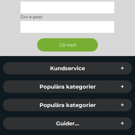
EAN:
5903396328831
Färg:
Blå
Din e-post
Passar:
Galaxy S24 FE
Sidfot Blandad info och länkar
Kundservice
Populära kategorier
Populära kategorier
Guider...