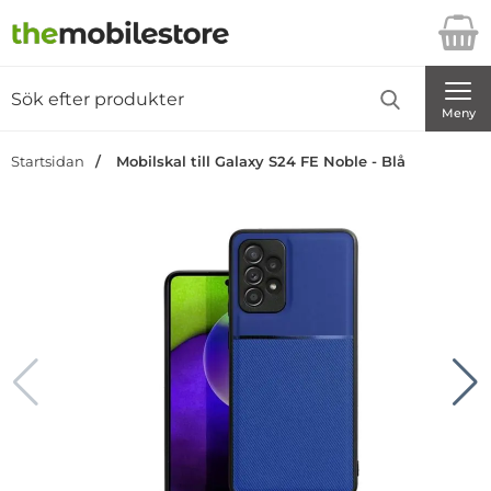
Startsidan för Danira Telecom AB
Sök
Sök på Danira Telecom AB
Genomför
Meny
Startsidan
Mobilskal till Galaxy S24 FE Noble - Blå