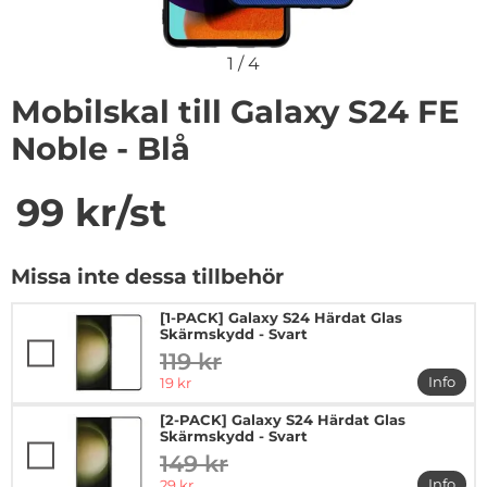
1
/
4
Mobilskal till Galaxy S24 FE
Noble - Blå
Handla denna produkt Mobilskal till Galaxy S24 FE Nobl
pris
99 kr
/st
Missa inte dessa tillbehör
[1-PACK] Galaxy S24 Härdat Glas
Skärmskydd - Svart
119 kr
tidigare pris
rea pris
Info
19 kr
mer in
[2-PACK] Galaxy S24 Härdat Glas
Skärmskydd - Svart
149 kr
tidigare pris
rea pris
Info
29 kr