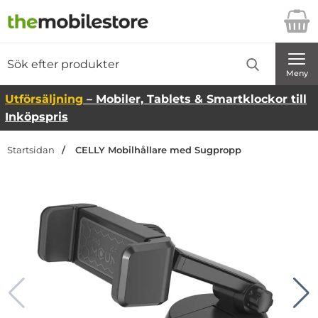
Startsidan för Danira Telecom AB
Sök
Sök på Danira Telecom AB
Genomför
Meny
Utförsäljning
– Mobiler, Tablets & Smartklockor till
Inköpspris
Startsidan
CELLY Mobilhållare med Sugpropp