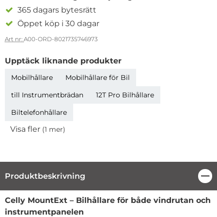
365 dagars bytesrätt
Öppet köp i 30 dagar
Art nr:
A00-ORD-8021735746973
Upptäck liknande produkter
Mobilhållare
Mobilhållare för Bil
till Instrumentbrädan
12T Pro Bilhållare
Biltelefonhållare
Visa fler
(1 mer)
Egenskaper
Produktbeskrivning
Stä
Produktbeskrivning
Celly MountExt – Bilhållare för både vindrutan och
instrumentpanelen