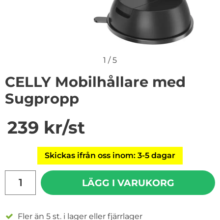
1
/
5
CELLY Mobilhållare med
Sugpropp
Handla denna produkt CELLY Mobilhållare med Sugpr
pris
239 kr
/st
Skickas ifrån oss inom: 3-5 dagar
antal
LÄGG I VARUKORG
Fler än 5 st. i lager eller fjärrlager