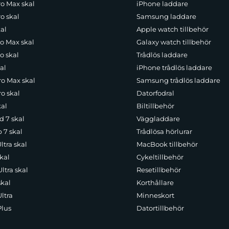
ro Max skal
iPhone laddare
o skal
Samsung laddare
al
Apple watch tillbehör
ro Max skal
Galaxy watch tillbehör
o skal
Trådlös laddare
al
iPhone trådlös laddare
ro Max skal
Samsung trådlös laddare
o skal
Datorfodral
kal
Biltillbehör
d 7 skal
Väggladdare
p 7 skal
Trådlösa hörlurar
ltra skal
MacBook tillbehör
kal
Cykeltillbehör
ltra skal
Resetillbehör
skal
Korthållare
ltra
Minneskort
Plus
Datortillbehör