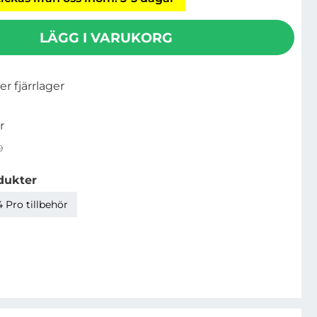
LÄGG I VARUKORG
ler fjärrlager
r
9
dukter
 Pro tillbehör