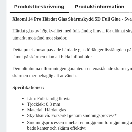
Produktbeskrivning
Produktinformation
Produktbeskrivning
Xiaomi 14 Pro Härdat Glas Skärmskydd 5D Full Glue - Sva
Härdat glas av hög kvalitet med fullständig limyta för ultimat 
utmärkt motstånd mot skador.
Detta precisionsanpassade härdade glas förlänger livslängden på 
jämnt på skärmen utan att bilda luftbubblor.
Den ultratunna utformningen garanterar en enastående skärmsynli
skärmen mer behaglig att använda.
Specifikationer:
Lim: Fullständig limyta
Tjocklek: 0,3 mm
Material: Härdat glas
Skyddsnivå: Förstärkt genom snidningsprocess*
Snidningsprocessen innebär en noggrann formgjutning av 
både kanter och skärm effektivt.