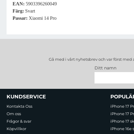
EAN:
5903396260049
Färg:
Svart
Passar:
Xiaomi 14 Pro
Gå med i vårt nyhetsbrev och var först med 
Ditt namn
Sidfot Blandad info och länkar
KUNDSERVICE
POPULÄ
Kontakta Oss
iPhone 17 P
Om oss
iPhone 17 Pr
Frågor & svar
iPhone 17 sk
Köpvillkor
iPhone 16e 