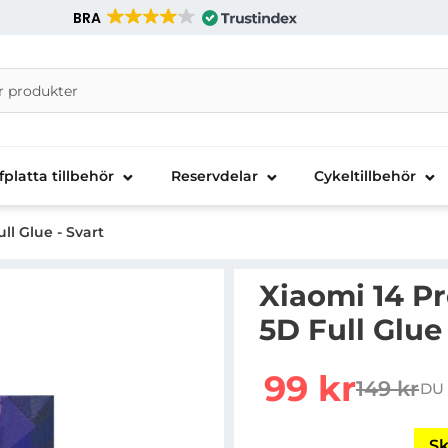
BRA
nira Telecom AB
fplatta tillbehör
Reservdelar
Cykeltillbehör
l Glue - Svart
Xiaomi 14 P
5D Full Glue 
Handla denna produkt X
rea pris
99 kr
149 kr
DU 
tidigare 
Sk