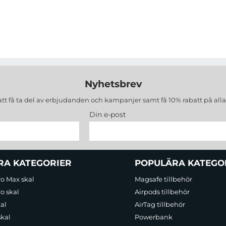
Nyhetsbrev
att få ta del av erbjudanden och kampanjer samt få 10% rabatt på all
Din e-post
RA KATEGORIER
POPULÄRA KATEGO
ro Max skal
Magsafe tillbehör
o skal
Airpods tillbehör
al
AirTag tillbehör
skal
Powerbank