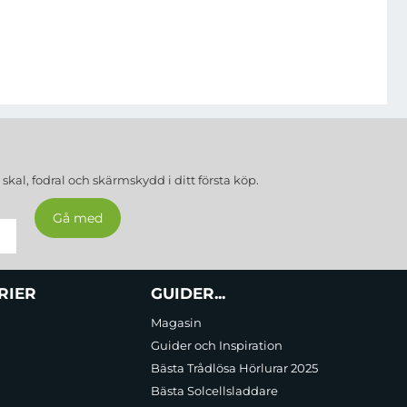
a
skal, fodral och skärmskydd
i ditt första köp.
RIER
GUIDER...
Magasin
Guider och Inspiration
Bästa Trådlösa Hörlurar 2025
Bästa Solcellsladdare