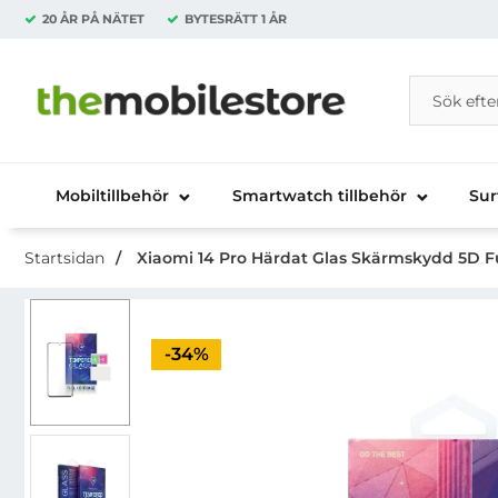
20 ÅR PÅ NÄTET
BYTESRÄTT
1 ÅR
Sök
Sök på Da
Startsidan för Danira Telecom AB
Mobiltillbehör
Smartwatch tillbehör
Sur
Startsidan
Xiaomi 14 Pro Härdat Glas Skärmskydd 5D Ful
Priset är nedsatt med
-34%