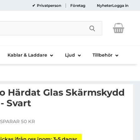
Privatperson
Företag
Nyheter
Logga in
Genomför sökni
Kablar & Laddare
Ljud
Tillbehör
ro Härdat Glas Skärmskydd
- Svart
iaomi 14 Pro Härdat Glas Skärmskydd 5D Full Glue - Sva
SPARAR 50 KR
pris
ickas ifrån oss inom: 3-5 dagar