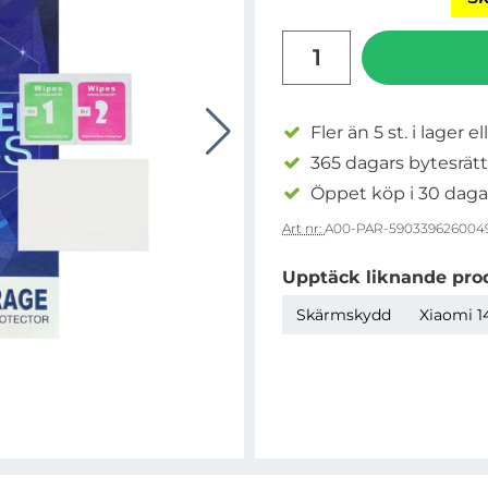
antal
Fler än 5 st. i lager el
365 dagars bytesrätt
Öppet köp i 30 daga
Art nr:
A00-PAR-590339626004
Upptäck liknande pro
Skärmskydd
Xiaomi 14