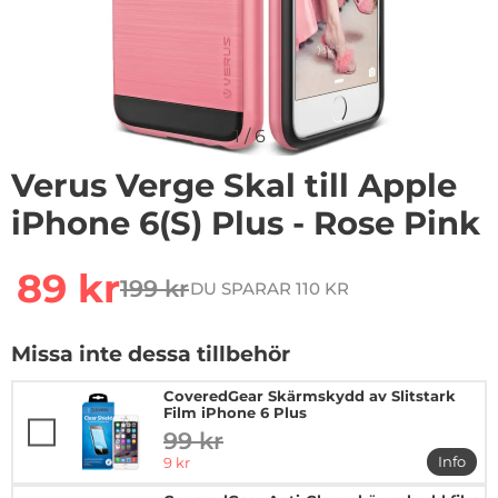
1
/
6
Verus Verge Skal till Apple
iPhone 6(S) Plus - Rose Pink
Handla denna produkt Verus Verge Skal till Apple iPhon
rea pris
89 kr
199 kr
DU SPARAR 110 KR
tidigare pris
Missa inte dessa tillbehör
CoveredGear Skärmskydd av Slitstark
Film iPhone 6 Plus
99 kr
tidigare pris
rea pris
Info
9 kr
mer in