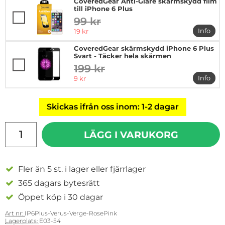
CoveredGear Anti-Glare skärmskydd film
till iPhone 6 Plus
99 kr
tidigare pris
rea pris
Info
19 kr
mer in
CoveredGear skärmskydd iPhone 6 Plus
Svart - Täcker hela skärmen
199 kr
tidigare pris
rea pris
Info
9 kr
mer in
Skickas ifrån oss inom: 1-2 dagar
antal
LÄGG I VARUKORG
Fler än 5 st. i lager eller fjärrlager
365 dagars bytesrätt
Öppet köp i 30 dagar
Art nr:
IP6Plus-Verus-Verge-RosePink
Lagerplats:
E03-54