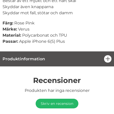
Består av ett mjukt och ett hårt skal
Skyddar även knapparna
Skyddar mot fall, stötar och damm
Färg:
Rose Pink
Märke:
Verus
Material:
Polycarbonat och TPU
Passar:
Apple iPhone 6(S) Plus
Produktinformation
öpp
Recensioner
Produkten har inga recensioner
Skriv en recension