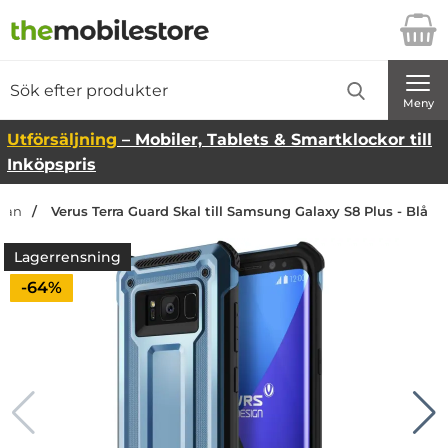
Startsidan för Danira Telecom AB
Sök
Sök på Danira Telecom AB
Genomför
Meny
Utförsäljning
– Mobiler, Tablets & Smartklockor till
Inköpspris
idan
Verus Terra Guard Skal till Samsung Galaxy S8 Plus - Blå
Lagerrensning
Priset är nedsatt med
-64%