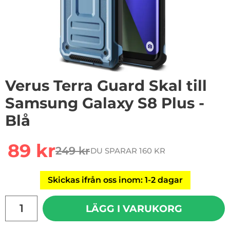
1
/
5
Verus Terra Guard Skal till
Samsung Galaxy S8 Plus -
Blå
Handla denna produkt Verus Terra Guard Skal till Samsu
rea pris
89 kr
249 kr
DU SPARAR 160 KR
tidigare pris
Skickas ifrån oss inom: 1-2 dagar
antal
LÄGG I VARUKORG