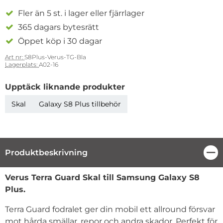
Fler än 5 st. i lager eller fjärrlager
365 dagars bytesrätt
Öppet köp i 30 dagar
Art nr:
S8Plus-Verus-TG-Bla
Lagerplats:
A02-16
Upptäck liknande produkter
Skal
Galaxy S8 Plus tillbehör
Produktbeskrivning
Stä
Produktbeskrivning
Verus Terra Guard Skal till Samsung Galaxy S8
Plus.
Terra Guard fodralet ger din mobil ett allround försvar
mot hårda smällar, repor och andra skador. Perfekt för