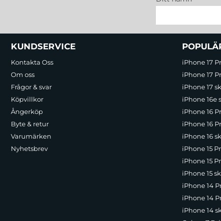
Sidfot Blandad info och länkar
KUNDSERVICE
POPULÄ
Kontakta Oss
iPhone 17 P
Om oss
iPhone 17 Pr
Frågor & svar
iPhone 17 sk
Köpvillkor
iPhone 16e 
Ångerköp
iPhone 16 P
Byte & retur
iPhone 16 Pr
Varumärken
iPhone 16 sk
Nyhetsbrev
iPhone 15 P
iPhone 15 Pr
iPhone 15 sk
iPhone 14 P
iPhone 14 Pr
iPhone 14 s