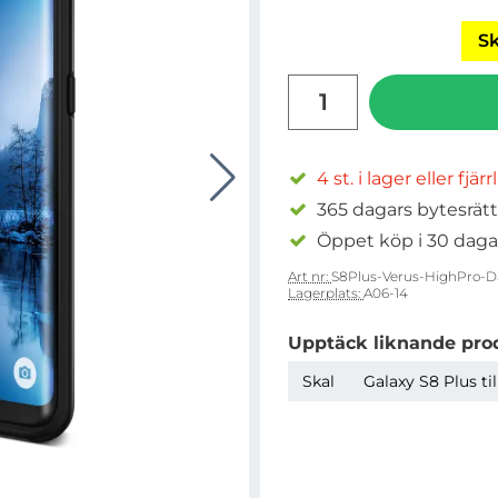
Sk
antal
4 st. i lager eller fjär
365 dagars bytesrätt
Öppet köp i 30 daga
Art nr:
S8Plus-Verus-HighPro-Da
Lagerplats:
A06-14
Upptäck liknande pro
Skal
Galaxy S8 Plus ti