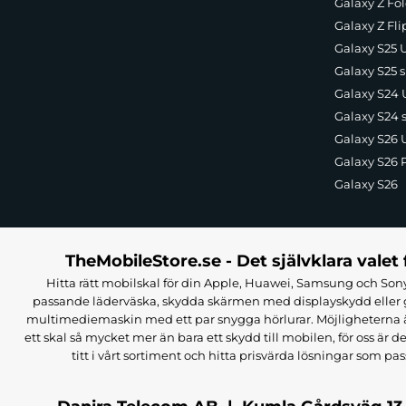
Galaxy Z Fol
Galaxy Z Fli
Galaxy S25 U
Galaxy S25 s
Galaxy S24 U
Galaxy S24 
Galaxy S26 U
Galaxy S26 
Galaxy S26
TheMobileStore.se - Det självklara valet 
Hitta rätt mobilskal för din Apple, Huawei, Samsung och Sony
passande läderväska, skydda skärmen med displayskydd eller g
multimediemaskin med ett par snygga hörlurar. Möjligheterna är i
ett skal så mycket mer än bara ett skydd till mobilen, för oss är d
titt i vårt sortiment och hitta prisvärda lösningar som pas