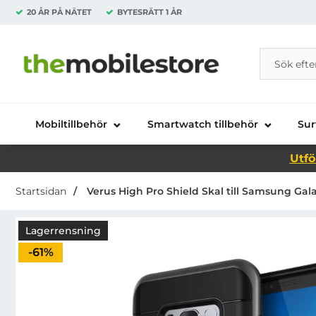
20 ÅR PÅ NÄTET
BYTESRÄTT
1 ÅR
Sök
Sök på Da
Startsidan för Danira Telecom AB
Mobiltillbehör
Smartwatch tillbehör
Sur
Utfö
Startsidan
Verus High Pro Shield Skal till Samsung Galax
Lagerrensning
Priset är nedsatt med
-61%