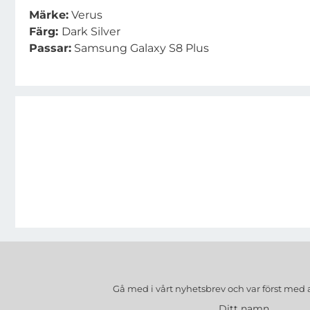
Märke:
Verus
Färg:
Dark Silver
Passar:
Samsung Galaxy S8 Plus
Gå med i vårt nyhetsbrev och var först med 
Ditt namn