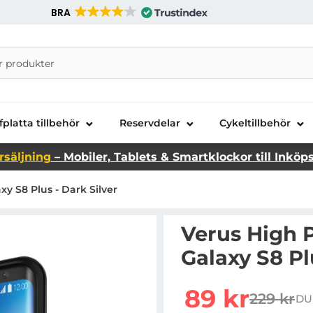
BRA
nira Telecom AB
fplatta tillbehör
Reservdelar
Cykeltillbehör
rsäljning
– Mobiler, Tablets & Smartklockor till Inköp
y S8 Plus - Dark Silver
Verus High P
Galaxy S8 Pl
Handla denna produkt Ve
rea pris
89 kr
229 kr
DU
tidigare 