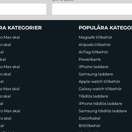
RA KATEGORIER
POPULÄRA KATEGO
ro Max skal
Magsafe tillbehör
o skal
Airpods tillbehör
al
AirTag tillbehör
skal
Powerbank
ro Max skal
iPhone laddare
o skal
Samsung laddare
al
Apple watch tillbehör
ro Max skal
Galaxy watch tillbehör
o skal
Trådlös laddare
al
iPhone trådlös laddare
ro Max skal
Samsung trådlös laddare
o skal
Datorfodral
kal
Biltillbehör