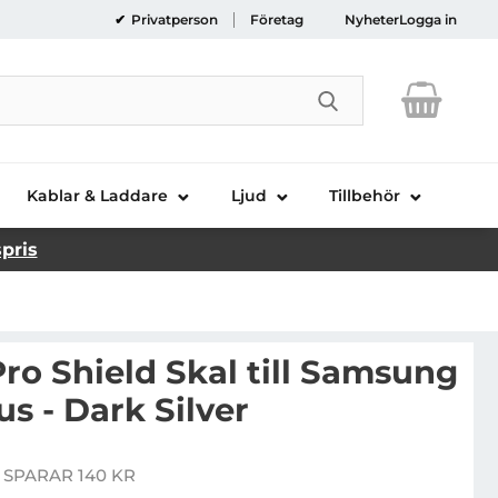
Privatperson
Företag
Nyheter
Logga in
Genomför sökni
Kablar & Laddare
Ljud
Tillbehör
spris
ro Shield Skal till Samsung
us - Dark Silver
rus High Pro Shield Skal till Samsung Galaxy S8 Plus - D
 SPARAR 140 KR
pris