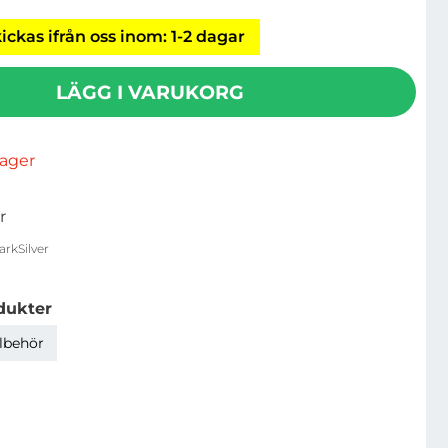
ickas ifrån oss inom: 1-2 dagar
LÄGG I VARUKORG
rlager
r
rkSilver
dukter
llbehör