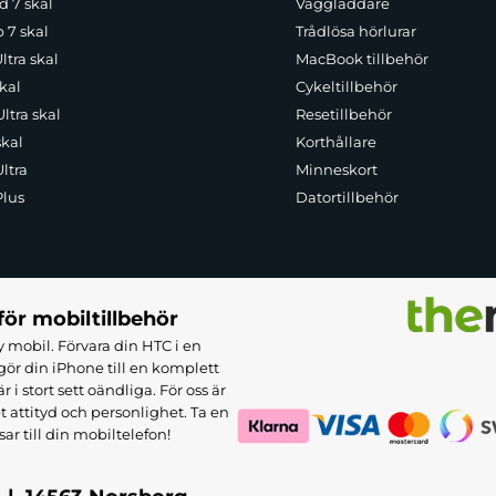
d 7 skal
Väggladdare
p 7 skal
Trådlösa hörlurar
ltra skal
MacBook tillbehör
kal
Cykeltillbehör
ltra skal
Resetillbehör
skal
Korthållare
ltra
Minneskort
Plus
Datortillbehör
för mobiltillbehör
 mobil. Förvara din HTC i en
ör din iPhone till en komplett
 stort sett oändliga. För oss är
et attityd och personlighet. Ta en
sar till din mobiltelefon!