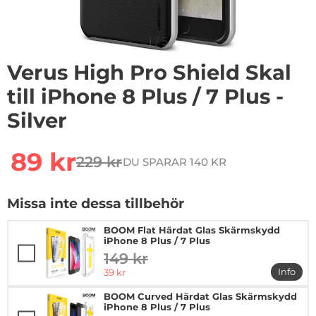
1
/
5
Verus High Pro Shield Skal
till iPhone 8 Plus / 7 Plus -
Silver
Handla denna produkt Verus High Pro Shield Skal till iPh
rea pris
89 kr
229 kr
DU SPARAR 140 KR
tidigare pris
Missa inte dessa tillbehör
BOOM Flat Härdat Glas Skärmskydd
iPhone 8 Plus / 7 Plus
149 kr
tidigare pris
rea pris
Info
39 kr
mer in
BOOM Curved Härdat Glas Skärmskydd
iPhone 8 Plus / 7 Plus