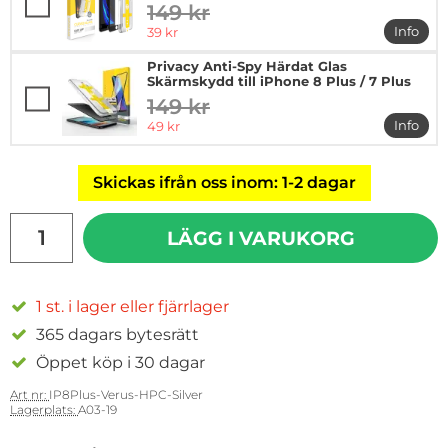
149 kr
tidigare pris
rea pris
Info
39 kr
mer in
Privacy Anti-Spy Härdat Glas
Skärmskydd till iPhone 8 Plus / 7 Plus
149 kr
tidigare pris
rea pris
Info
49 kr
mer in
Skickas ifrån oss inom: 1-2 dagar
antal
LÄGG I VARUKORG
1 st. i lager eller fjärrlager
365 dagars bytesrätt
Öppet köp i 30 dagar
Art nr:
IP8Plus-Verus-HPC-Silver
Lagerplats:
A03-19