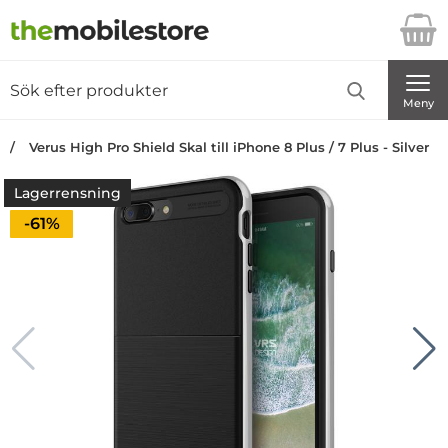
Startsidan för Danira Telecom AB
Sök
Sök på Danira Telecom AB
Genomför
Meny
Verus High Pro Shield Skal till iPhone 8 Plus / 7 Plus - Silver
Lagerrensning
Priset är nedsatt med
-61%