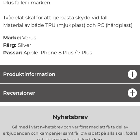
Plus
faller i marken.
Tvådelat skal för att ge bästa skydd vid fall
Material av både TPU (mjukplast) och PC (hårdplast)
Märke:
Verus
Färg:
Silver
Passar:
Apple
iPhone 8 Plus / 7 Plus
Produktinformation
öpp
Recensioner
öpp
Nyhetsbrev
Gå med i vårt nyhetsbrev och var först med att få ta del av
erbjudanden och kampanjer samt få 10% rabatt på alla
skal, fodral
och skärmskydd
i ditt första köp.