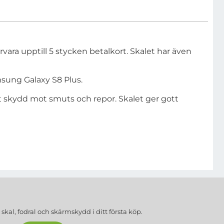
ara upptill 5 stycken betalkort. Skalet har även
msung Galaxy S8 Plus.
t skydd mot smuts och repor. Skalet ger gott
a
skal, fodral och skärmskydd
i ditt första köp.