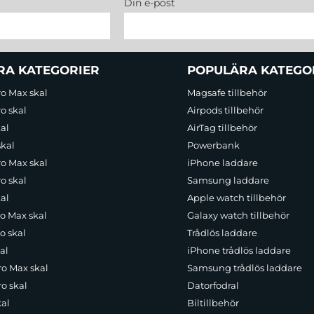
Din e-post
RA KATEGORIER
POPULÄRA KATEGO
ro Max skal
Magsafe tillbehör
o skal
Airpods tillbehör
al
AirTag tillbehör
skal
Powerbank
ro Max skal
iPhone laddare
o skal
Samsung laddare
al
Apple watch tillbehör
ro Max skal
Galaxy watch tillbehör
o skal
Trådlös laddare
al
iPhone trådlös laddare
ro Max skal
Samsung trådlös laddare
o skal
Datorfodral
kal
Biltillbehör