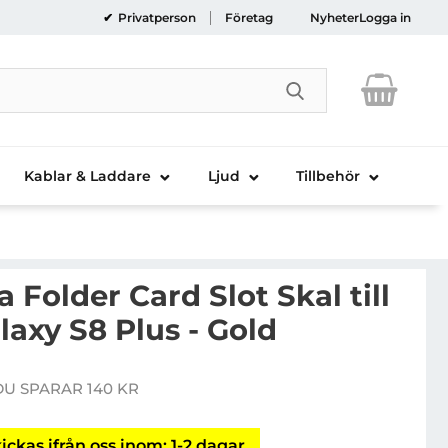
Privatperson
Företag
Nyheter
Logga in
Genomför sökni
Kablar & Laddare
Ljud
Tillbehör
Folder Card Slot Skal till
axy S8 Plus - Gold
erus Damda Folder Card Slot Skal till Samsung Galaxy S8
DU SPARAR 140 KR
e pris
ickas ifrån oss inom: 1-2 dagar