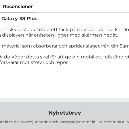
Recensioner
 Galaxy S8 Plus.
ett skyddsfodral med ett fack på baksidan där du kan förv
a displayen när enheten ligger med skärmen nedåt.
 material som absorberar och sprider slaget från din Sa
du köper detta skal för att ge din mobil ett fullständig
örsvarar mot stötar och repor.
Nyhetsbrev
att få ta del av erbjudanden och kampanjer samt få 10% rabatt på all