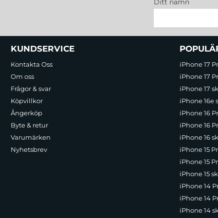
Ditt namn
Sidfot Blandad info och länkar
KUNDSERVICE
POPULÄ
Kontakta Oss
iPhone 17 P
Om oss
iPhone 17 Pr
Frågor & svar
iPhone 17 sk
Köpvillkor
iPhone 16e 
Ångerköp
iPhone 16 P
Byte & retur
iPhone 16 Pr
Varumärken
iPhone 16 sk
Nyhetsbrev
iPhone 15 P
iPhone 15 Pr
iPhone 15 sk
iPhone 14 P
iPhone 14 Pr
iPhone 14 s