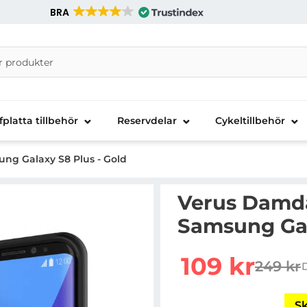
BRA
nira Telecom AB
fplatta tillbehör
Reservdelar
Cykeltillbehör
ung Galaxy S8 Plus - Gold
Verus Damda 
Samsung Gal
Handla denna produkt V
rea pris
109 kr
249 kr
tidigar
Sk