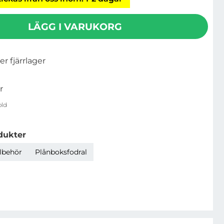
LÄGG I VARUKORG
ler fjärrlager
r
old
dukter
llbehör
Plånboksfodral