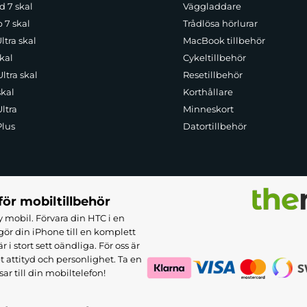
d 7 skal
Väggladdare
p 7 skal
Trådlösa hörlurar
ltra skal
MacBook tillbehör
kal
Cykeltillbehör
ltra skal
Resetillbehör
skal
Korthållare
ltra
Minneskort
Plus
Datortillbehör
för mobiltillbehör
 mobil. Förvara din HTC i en
ör din iPhone till en komplett
 stort sett oändliga. För oss är
et attityd och personlighet. Ta en
sar till din mobiltelefon!