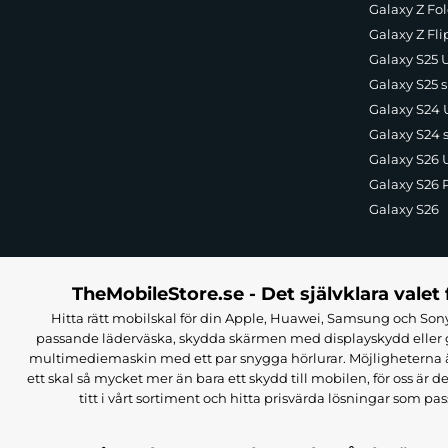
Galaxy Z Fol
Galaxy Z Fli
Galaxy S25 U
Galaxy S25 s
Galaxy S24 U
Galaxy S24 
Galaxy S26 U
Galaxy S26 
Galaxy S26
TheMobileStore.se - Det självklara valet 
Hitta rätt mobilskal för din Apple, Huawei, Samsung och Sony
passande läderväska, skydda skärmen med displayskydd eller g
multimediemaskin med ett par snygga hörlurar. Möjligheterna är i
ett skal så mycket mer än bara ett skydd till mobilen, för oss är d
titt i vårt sortiment och hitta prisvärda lösningar som pas