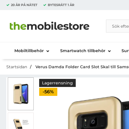
20 ÅR PÅ NÄTET
BYTESRÄTT
1 ÅR
Sök
Sök på Da
Startsidan för Danira Telecom AB
Mobiltillbehör
Smartwatch tillbehör
Sur
Startsidan
Verus Damda Folder Card Slot Skal till Sams
Lagerrensning
Priset är nedsatt med
-56%