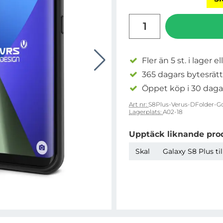
antal
Fler än 5 st. i lager el
365 dagars bytesrätt
Öppet köp i 30 daga
Art nr:
S8Plus-Verus-DFolder-G
Lagerplats:
A02-18
Upptäck liknande pro
Skal
Galaxy S8 Plus ti