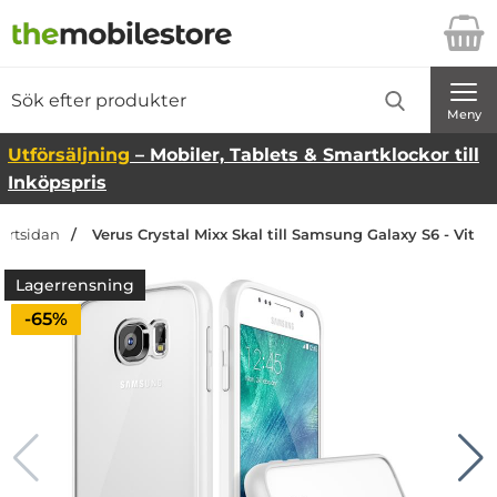
Startsidan för Danira Telecom AB
Sök
Sök på Danira Telecom AB
Genomför
Meny
Utförsäljning
– Mobiler, Tablets & Smartklockor till
Inköpspris
tartsidan
Verus Crystal Mixx Skal till Samsung Galaxy S6 - Vit
Lagerrensning
Priset är nedsatt med
-65%