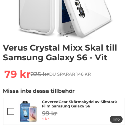
1
/
6
Verus Crystal Mixx Skal till
Samsung Galaxy S6 - Vit
Handla denna produkt Verus Crystal Mixx Skal till Sams
rea pris
79 kr
225 kr
DU SPARAR 146 KR
tidigare pris
Missa inte dessa tillbehör
CoveredGear Skärmskydd av Slitstark
Film Samsung Galaxy S6
99 kr
tidigare pris
rea pris
9 kr
Info
mer in