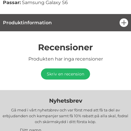
Passar:
Samsung Galaxy S6
Produktinformation
öpp
Recensioner
Produkten har inga recensioner
Skriv en recension
Nyhetsbrev
Gå med i vårt nyhetsbrev och var först med att få ta del av
erbjudanden och kampanjer samt få 10% rabatt på alla
skal, fodral
och skärmskydd
i ditt första köp.
Ditt namn