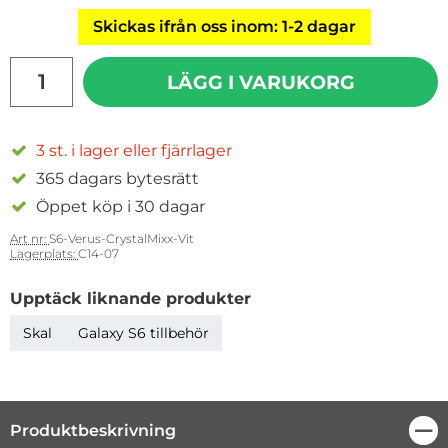
Skickas ifrån oss inom: 1-2 dagar
antal
LÄGG I VARUKORG
3 st. i lager eller fjärrlager
365 dagars bytesrätt
Öppet köp i 30 dagar
Art nr:
S6-Verus-CrystalMixx-Vit
Lagerplats:
C14-07
Upptäck liknande produkter
Skal
Galaxy S6 tillbehör
Produktbeskrivning
Stä