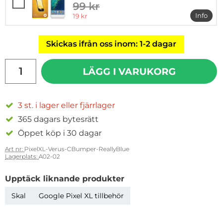
99 kr
tidigare pris
rea pris
Info
19 kr
mer in
Skickas ifrån oss inom: 1-2 dagar
antal
LÄGG I VARUKORG
3 st. i lager eller fjärrlager
365 dagars bytesrätt
Öppet köp i 30 dagar
Art nr:
PixelXL-Verus-CBumper-ReallyBlue
Lagerplats:
A02-02
Upptäck liknande produkter
Skal
Google Pixel XL tillbehör