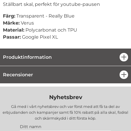
Ställbart skal, perfekt för youtube-pausen
Färg:
Transparent - Really Blue
Märke:
Verus
Material:
Polycarbonat och TPU
Passar:
Google Pixel XL
Produktinformation
öpp
Recensioner
öpp
Nyhetsbrev
Gå med i vårt nyhetsbrev och var först med att få ta del av
erbjudanden och kampanjer samt få 10% rabatt på alla
skal, fodral
och skärmskydd
i ditt första köp.
Ditt namn