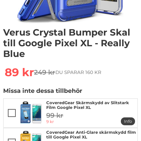
1
/
5
Verus Crystal Bumper Skal
till Google Pixel XL - Really
Blue
rea pris
89 kr
249 kr
DU SPARAR 160 KR
tidigare pris
Missa inte dessa tillbehör
CoveredGear Skärmskydd av Slitstark
Film Google Pixel XL
99 kr
tidigare pris
rea pris
Info
9 kr
mer in
CoveredGear Anti-Glare skärmskydd film
till Google Pixel XL