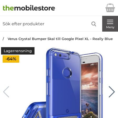
Startsidan för Danira Telecom AB
Sök
Sök på Danira Telecom AB
Genomför
Meny
Verus Crystal Bumper Skal till Google Pixel XL - Really Blue
Lagerrensning
Priset är nedsatt med
-64%