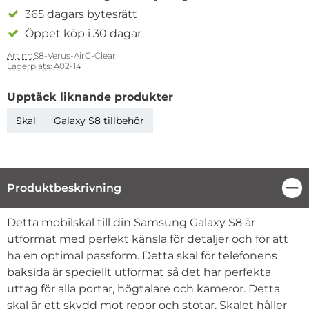
365 dagars bytesrätt
Öppet köp i 30 dagar
Art nr:
S8-Verus-AirG-Clear
Lagerplats:
A02-14
Upptäck liknande produkter
Skal
Galaxy S8 tillbehör
Produktbeskrivning
Stä
Produktbeskrivning
Detta mobilskal till din Samsung Galaxy S8 är
utformat med perfekt känsla för detaljer och för att
ha en optimal passform. Detta skal för telefonens
baksida är speciellt utformat så det har perfekta
uttag för alla portar, högtalare och kameror. Detta
skal är ett skydd mot repor och stötar. Skalet håller