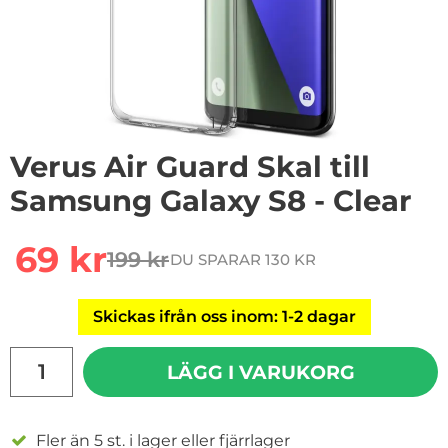
1
/
5
Verus Air Guard Skal till
Samsung Galaxy S8 - Clear
Handla denna produkt Verus Air Guard Skal till Samsun
rea pris
69 kr
199 kr
DU SPARAR 130 KR
tidigare pris
Skickas ifrån oss inom: 1-2 dagar
antal
LÄGG I VARUKORG
Fler än 5 st. i lager eller fjärrlager