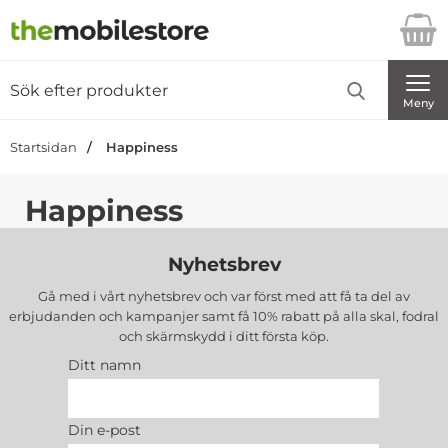
Startsidan för Danira Telecom AB
Sök
Sök på Danira Telecom AB
Genomför
Meny
Startsidan
Happiness
Happiness
Nyhetsbrev
Gå med i vårt nyhetsbrev och var först med att få ta del av
erbjudanden och kampanjer samt få 10% rabatt på alla
skal, fodral
och skärmskydd
i ditt första köp.
Ditt namn
Din e-post