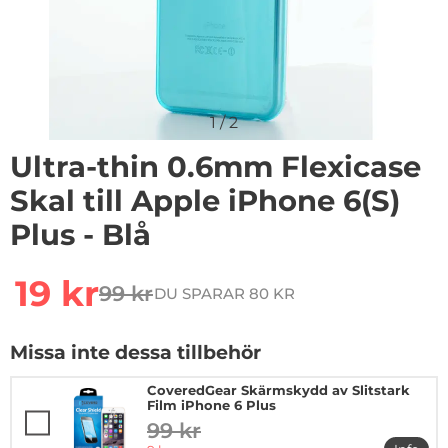
1
/
2
Ultra-thin 0.6mm Flexicase
Skal till Apple iPhone 6(S)
Plus - Blå
Handla denna produkt Ultra-thin 0.6mm Flexicase Skal ti
rea pris
19 kr
99 kr
DU SPARAR 80 KR
tidigare pris
Missa inte dessa tillbehör
CoveredGear Skärmskydd av Slitstark
Film iPhone 6 Plus
99 kr
tidigare pris