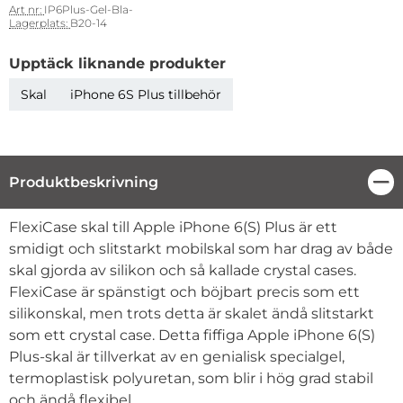
Art nr:
IP6Plus-Gel-Bla-
Lagerplats:
B20-14
Upptäck liknande produkter
Skal
iPhone 6S Plus tillbehör
Produktbeskrivning
Stä
Produktbeskrivning
FlexiCase skal till Apple iPhone 6(S) Plus är ett
smidigt och slitstarkt mobilskal som har drag av både
skal gjorda av silikon och så kallade crystal cases.
FlexiCase är spänstigt och böjbart precis som ett
silikonskal, men trots detta är skalet ändå slitstarkt
som ett crystal case. Detta fiffiga Apple iPhone 6(S)
Plus-skal är tillverkat av en genialisk specialgel,
termoplastisk polyuretan, som blir i hög grad stabil
och ändå flexibel.