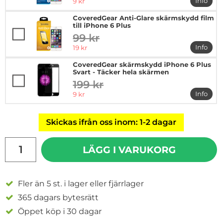
rea pris
Info
9 kr
mer in
CoveredGear Anti-Glare skärmskydd film
till iPhone 6 Plus
99 kr
tidigare pris
rea pris
Info
19 kr
mer in
CoveredGear skärmskydd iPhone 6 Plus
Svart - Täcker hela skärmen
199 kr
tidigare pris
rea pris
Info
9 kr
mer in
Skickas ifrån oss inom: 1-2 dagar
antal
LÄGG I VARUKORG
Fler än 5 st. i lager eller fjärrlager
365 dagars bytesrätt
Öppet köp i 30 dagar