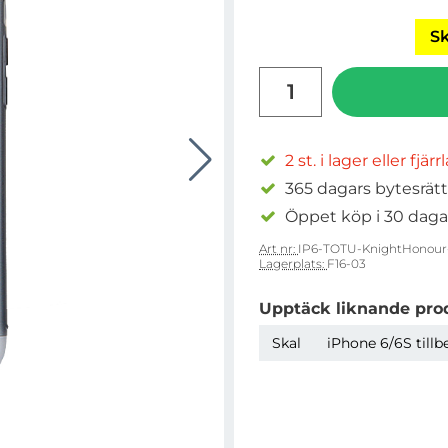
Sk
antal
2 st. i lager eller fjär
365 dagars bytesrätt
Öppet köp i 30 daga
Art nr:
IP6-TOTU-KnightHonour-
Lagerplats:
F16-03
Upptäck liknande pro
Skal
iPhone 6/6S tillb