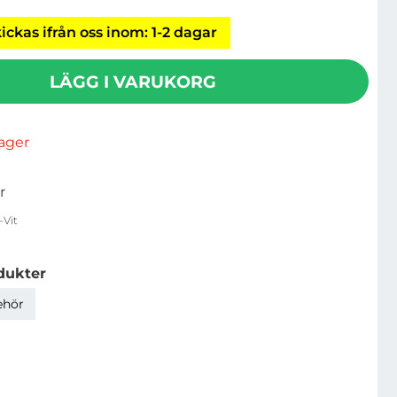
ickas ifrån oss inom: 1-2 dagar
LÄGG I VARUKORG
rlager
r
Vit
dukter
ehör