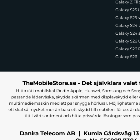
Galaxy Z Fli
Galaxy S25 U
Galaxy S25 s
Galaxy S24 U
Galaxy S24 
Galaxy S26 U
Galaxy S26 
Galaxy S26
TheMobileStore.se - Det självklara valet 
Hitta rätt mobilskal för din Apple, Huawei, Samsung och Sony
passande läderväska, skydda skärmen med displayskydd eller g
multimediemaskin med ett par snygga hörlurar. Möjligheterna är i
ett skal så mycket mer än bara ett skydd till mobilen, för oss är d
titt i vårt sortiment och hitta prisvärda lösningar som pas
Danira Telecom AB | Kumla Gårdsväg 13