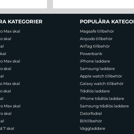
RA KATEGORIER
POPULÄRA KATEGO
ro Max skal
Magsafe tillbehör
o skal
Airpods tillbehör
al
AirTag tillbehör
skal
Powerbank
ro Max skal
iPhone laddare
o skal
Samsung laddare
al
Apple watch tillbehör
ro Max skal
Galaxy watch tillbehör
o skal
Trådlös laddare
al
iPhone trådlös laddare
ro Max skal
Samsung trådlös laddare
o skal
Datorfodral
kal
Biltillbehör
d 7 skal
Väggladdare