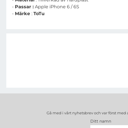
-
Passar :
Apple iPhone 6 / 6S
-
Märke
:
ToTu
Gå med i vårt nyhetsbrev och var först med 
Ditt namn