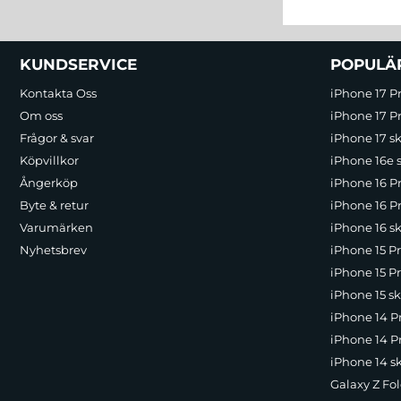
Sidfot Blandad info och länkar
KUNDSERVICE
POPULÄ
Kontakta Oss
iPhone 17 P
Om oss
iPhone 17 Pr
Frågor & svar
iPhone 17 sk
Köpvillkor
iPhone 16e 
Ångerköp
iPhone 16 P
Byte & retur
iPhone 16 Pr
Varumärken
iPhone 16 sk
Nyhetsbrev
iPhone 15 P
iPhone 15 Pr
iPhone 15 sk
iPhone 14 P
iPhone 14 Pr
iPhone 14 s
Galaxy Z Fol