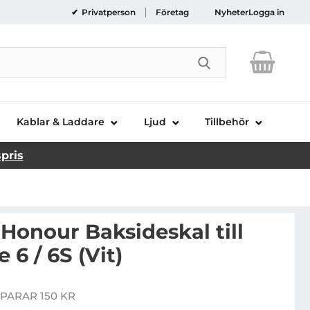
Privatperson
Företag
Nyheter
Logga in
Genomför sökni
Kablar & Laddare
Ljud
Tillbehör
spris
Honour Baksideskal till
 6 / 6S (Vit)
Handla denna
PARAR 150 KR
ris