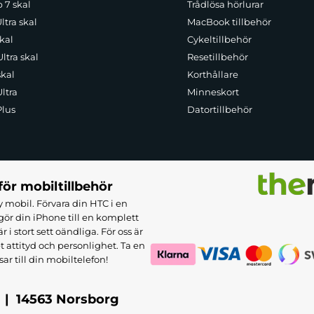
p 7 skal
Trådlösa hörlurar
ltra skal
MacBook tillbehör
kal
Cykeltillbehör
ltra skal
Resetillbehör
skal
Korthållare
ltra
Minneskort
Plus
Datortillbehör
för mobiltillbehör
 mobil. Förvara din HTC i en
ör din iPhone till en komplett
 stort sett oändliga. För oss är
et attityd och personlighet. Ta en
sar till din mobiltelefon!
 | 14563 Norsborg