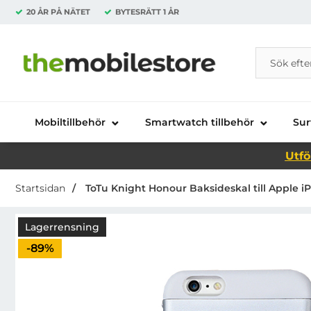
20 ÅR PÅ NÄTET
BYTESRÄTT
1 ÅR
Sök
Sök på Da
Startsidan för Danira Telecom AB
Mobiltillbehör
Smartwatch tillbehör
Sur
Utfö
Startsidan
ToTu Knight Honour Baksideskal till Apple iPh
Lagerrensning
Priset är nedsatt med
-89%