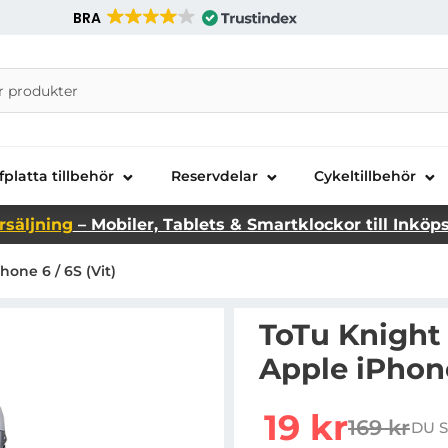
BRA
nira Telecom AB
fplatta tillbehör
Reservdelar
Cykeltillbehör
rsäljning
– Mobiler, Tablets & Smartklockor till Inköp
one 6 / 6S (Vit)
ToTu Knight 
Apple iPhone
rea pris
19 kr
169 kr
DU S
tidigare p