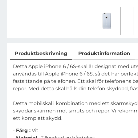
Produktbeskrivning
Produktinformation
Produktbeskrivning
Detta Apple iPhone 6 / 6S-skal är designat med utsök
användas till Apple iPhone 6 / 6S, så det har perfe
fastsittande på telefonen. Ett skal för telefonen
repor. Med detta skal hålls din telefon skyddad, fräs
Detta mobilskal i kombination med ett skärmskydd 
skyddar skärmen mot smuts och repor. Vi rekommend
ett komplett skydd.
-
Färg :
Vit
-
Material
: Tillverkad av hårdplast