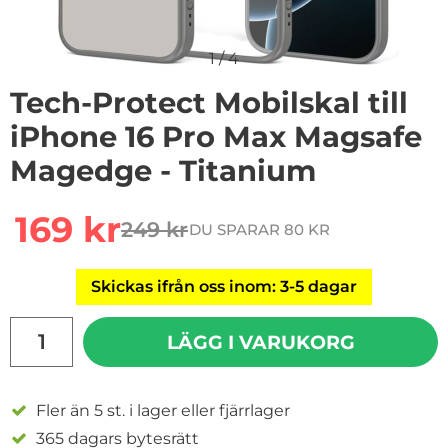
1
/
4
Tech-Protect Mobilskal till
iPhone 16 Pro Max Magsafe
Magedge - Titanium
Handla denna produkt Tech-Protect Mobilskal till iPh
rea pris
169 kr
249 kr
DU SPARAR 80 KR
tidigare pris
Skickas ifrån oss inom: 3-5 dagar
antal
LÄGG I VARUKORG
Fler än 5 st. i lager eller fjärrlager
365 dagars bytesrätt