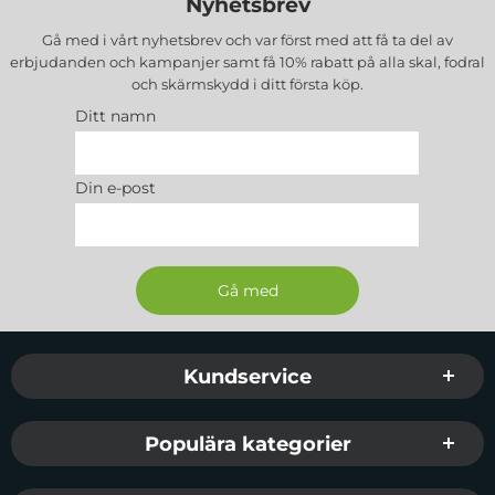
Nyhetsbrev
Lätt att montera och demontera
Kitet innehåller:
Gå med i vårt nyhetsbrev och var först med att få ta del av
erbjudanden och kampanjer samt få 10% rabatt på alla
skal, fodral
1 x Tech-Protect MagEdge-Mobilskal
och skärmskydd
i ditt första köp.
Tillverkare
: Tech-Protect
Ditt namn
EAN
: 5906302372331
Färg
: Titanium
Passar
: iPhone 16 Pro Max
Din e-post
Sidfot Blandad info och länkar
Kundservice
Populära kategorier