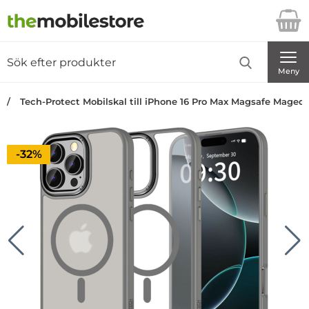
Startsidan för Danira Telecom AB
Sök
Sök på Danira Telecom AB
Genomför
Meny
Tech-Protect Mobilskal till iPhone 16 Pro Max Magsafe Maged
Priset är nedsatt med
-32%