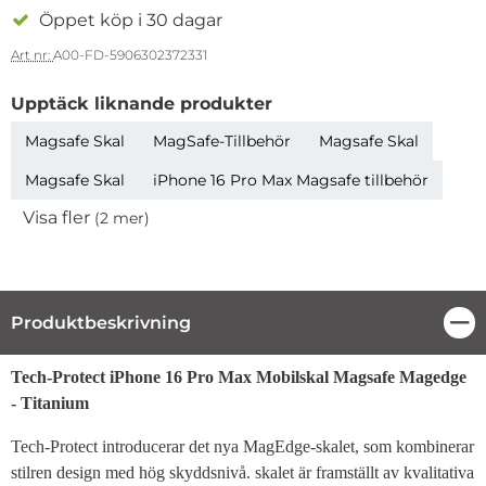
Öppet köp i 30 dagar
Art nr:
A00-FD-5906302372331
Upptäck liknande produkter
Magsafe Skal
MagSafe-Tillbehör
Magsafe Skal
Magsafe Skal
iPhone 16 Pro Max Magsafe tillbehör
Visa fler
(2 mer)
Egenskaper
Produktbeskrivning
Stä
Produktbeskrivning
Tech-Protect iPhone 16 Pro Max Mobilskal Magsafe Magedge
- Titanium
Tech-Protect introducerar det nya MagEdge-skalet, som kombinerar
stilren design med hög skyddsnivå. skalet är framställt av kvalitativa