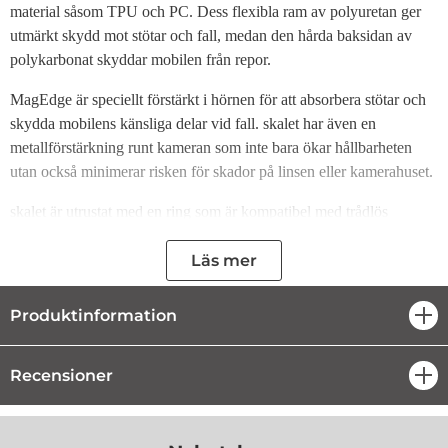
material såsom TPU och PC. Dess flexibla ram av polyuretan ger
utmärkt skydd mot stötar och fall, medan den hårda baksidan av
polykarbonat skyddar mobilen från repor.
MagEdge är speciellt förstärkt i hörnen för att absorbera stötar och
skydda mobilens känsliga delar vid fall. skalet har även en
metallförstärkning runt kameran som inte bara ökar hållbarheten
utan också minimerar risken för skador på linsen eller kamerahuset.
skalet är utrustat med en ring som är kompatibel med trådlös
MagSafe-teknologi, vilket garanterar maximal laddningseffektivitet
och enkel anslutning till alla tillbehör med MagSafe-funktion.
Läs mer
Produktegenskaper:
Produktinformation
öpp
Noggrant tillverkad
Perfekt passform
Recensioner
öpp
Nedtonad och elegant design
Enkeldelskonstruktion baserad på TPU och PC
Utrustad med knappskydd
Metallförstärkning runt kameran