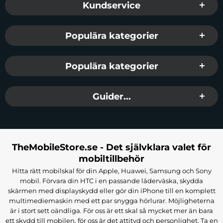
Kundservice
Populära kategorier
Populära kategorier
Guider...
TheMobileStore.se - Det självklara valet för
mobiltillbehör
Hitta rätt mobilskal för din Apple, Huawei, Samsung och Sony
mobil. Förvara din HTC i en passande läderväska, skydda
skärmen med displayskydd eller gör din iPhone till en komplett
multimediemaskin med ett par snygga hörlurar. Möjligheterna
är i stort sett oändliga. För oss är ett skal så mycket mer än bara
ett skydd till mobilen, för oss är det attityd och personlighet. Ta en