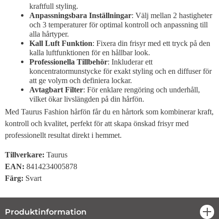
kraftfull styling.
Anpassningsbara Inställningar
: Välj mellan 2 hastigheter
och 3 temperaturer för optimal kontroll och anpassning till
alla hårtyper.
Kall Luft Funktion
: Fixera din frisyr med ett tryck på den
kalla luftfunktionen för en hållbar look.
Professionella Tillbehör
: Inkluderar ett
koncentratormunstycke för exakt styling och en diffuser för
att ge volym och definiera lockar.
Avtagbart Filter
: För enklare rengöring och underhåll,
vilket ökar livslängden på din hårfön.
Med Taurus Fashion hårfön får du en hårtork som kombinerar kraft,
kontroll och kvalitet, perfekt för att skapa önskad frisyr med
professionellt resultat direkt i hemmet.
Tillverkare:
Taurus
EAN:
8414234005878
Färg:
Svart
Produktinformation
öpp