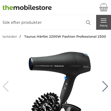
Startsidan för Danira Telecom AB
Sök
Sök på Danira Telecom AB
Genomför
Meny
Startsidan
Taurus Hårfön 2200W Fashion Professional 2300