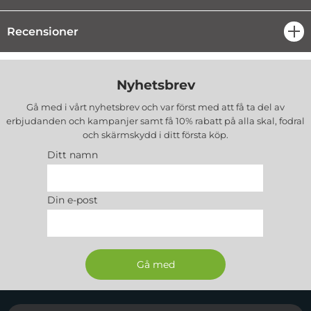
Recensioner
öpp
Nyhetsbrev
Gå med i vårt nyhetsbrev och var först med att få ta del av
erbjudanden och kampanjer samt få 10% rabatt på alla
skal, fodral
och skärmskydd
i ditt första köp.
Ditt namn
Din e-post
Sidfot Blandad info och länkar