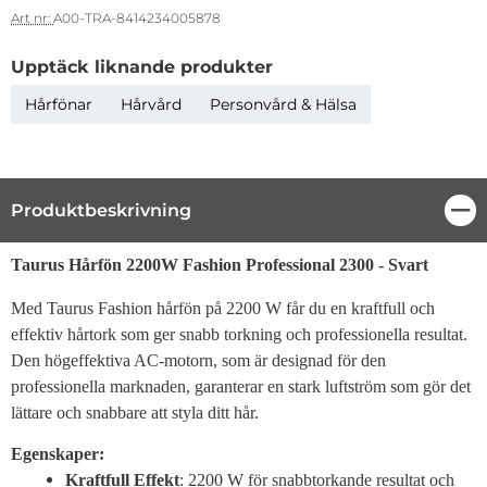
Art nr:
A00-TRA-8414234005878
Upptäck liknande produkter
Hårfönar
Hårvård
Personvård & Hälsa
Produktbeskrivning
Stä
Produktbeskrivning
Taurus Hårfön 2200W Fashion Professional 2300 - Svart
Med Taurus Fashion hårfön på 2200 W får du en kraftfull och
effektiv hårtork som ger snabb torkning och professionella resultat.
Den högeffektiva AC-motorn, som är designad för den
professionella marknaden, garanterar en stark luftström som gör det
lättare och snabbare att styla ditt hår.
Egenskaper:
Kraftfull Effekt
: 2200 W för snabbtorkande resultat och