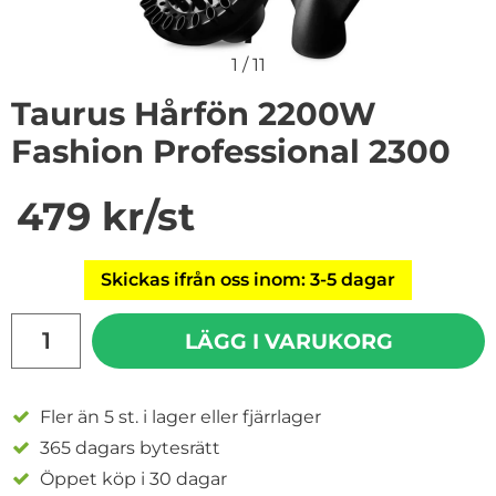
1
/
11
Taurus Hårfön 2200W
Fashion Professional 2300
Handla denna produkt Taurus Hårfön 2200W Fashion P
pris
479 kr
/st
Skickas ifrån oss inom: 3-5 dagar
antal
LÄGG I VARUKORG
Fler än 5 st. i lager eller fjärrlager
365 dagars bytesrätt
Öppet köp i 30 dagar