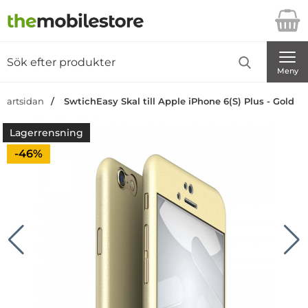
Startsidan för Danira Telecom AB
Sök
Sök på Danira Telecom AB
Genomför
Meny
Startsidan
SwtichEasy Skal till Apple iPhone 6(S) Plus - Gold
Lagerrensning
Priset är nedsatt med
-46%