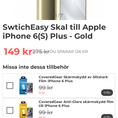
1
/
7
SwtichEasy Skal till Apple
iPhone 6(S) Plus - Gold
Handla denna produkt SwtichEasy Skal till Apple iPhone
rea pris
149 kr
275 kr
DU SPARAR 126 KR
tidigare pris
Missa inte dessa tillbehör
CoveredGear Skärmskydd av Slitstark
Film iPhone 6 Plus
99 kr
tidigare pris
rea pris
Info
9 kr
mer in
CoveredGear Anti-Glare skärmskydd film
till iPhone 6 Plus
99 kr
tidigare pris
rea pris
Info
19 kr