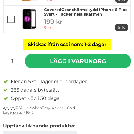
mer in
CoveredGear skärmskydd iPhone 6 Plus
Svart - Täcker hela skärmen
199 kr
tidigare pris
rea pris
Info
9 kr
mer in
Skickas ifrån oss inom: 1-2 dagar
antal
LÄGG I VARUKORG
Fler än 5 st. i lager eller fjärrlager
365 dagars bytesrätt
Öppet köp i 30 dagar
Art nr:
IP6Plus-SwitchEasy-AirMask-Gold
Lagerplats:
F16-12
Upptäck liknande produkter