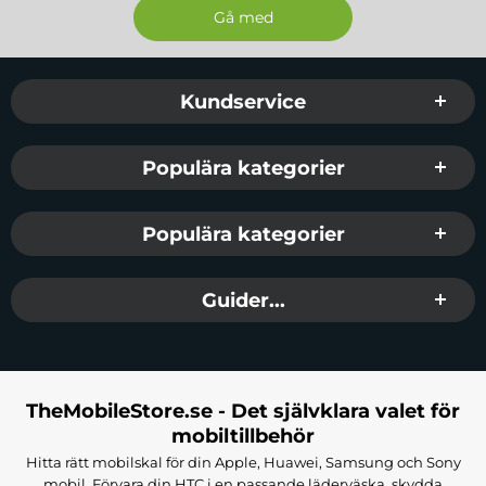
Sidfot Blandad info och länkar
Kundservice
Populära kategorier
Populära kategorier
Guider...
TheMobileStore.se - Det självklara valet för
mobiltillbehör
Hitta rätt mobilskal för din Apple, Huawei, Samsung och Sony
mobil. Förvara din HTC i en passande läderväska, skydda