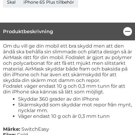
Skal
iPhone 6S Plus tillbehör
Produktbeskrivning
Stä
Produktbeskrivning
Om du vill ge din mobil ett bra skydd men att den
ändå ska behålla sin slimmade och platta design så är
AirMask rätt för din mobil. Fodralet är gjort av polymer
och polycarbonat för att få ett mjukt men slitstarkt
material. AirMask skyddar både fram och baksida på
din iPhone och har även ett skärmskydd för att
skydda din skärm mot damm och repor.
Fodralet väger endast 10 g och 0,3 mm tunn för att
din iPhone ska kännas så lätt som möjligt.
Skyddar 360 grader av din iPhone
Skärmskydd som skyddar mot repor från mynt,
nycklar mm.
Väger endast 10 g och är 0,3 mm tunn
Märke:
SwitchEasy
Färg:
Gold