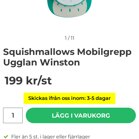
1
/
11
Squishmallows Mobilgrepp
Ugglan Winston
Handla denna produkt Squishmallows Mobilgrepp Ug
pris
199 kr
/st
Skickas ifrån oss inom: 3-5 dagar
antal
LÄGG I VARUKORG
Fler än 5 st. i lager eller fjärrlager