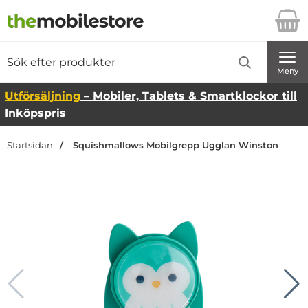
Startsidan för Danira Telecom AB
Sök
Sök på Danira Telecom AB
Genomför
Meny
Utförsäljning
– Mobiler, Tablets & Smartklockor till
Inköpspris
Startsidan
Squishmallows Mobilgrepp Ugglan Winston