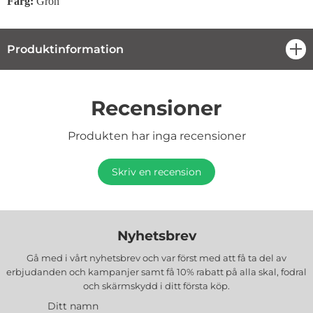
Färg:
Grön
Produktinformation
öpp
Recensioner
Produkten har inga recensioner
Skriv en recension
Nyhetsbrev
Gå med i vårt nyhetsbrev och var först med att få ta del av
erbjudanden och kampanjer samt få 10% rabatt på alla
skal, fodral
och skärmskydd
i ditt första köp.
Ditt namn