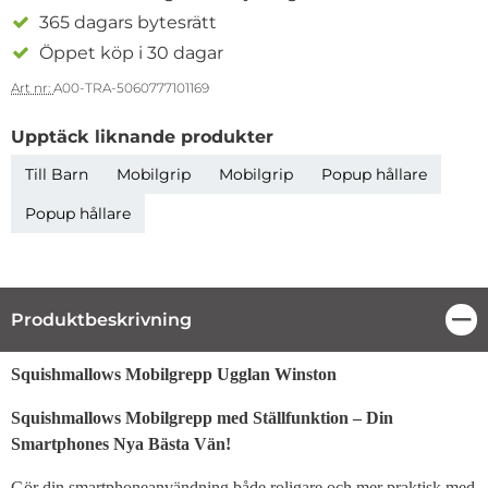
365 dagars bytesrätt
Öppet köp i 30 dagar
Art nr:
A00-TRA-5060777101169
Upptäck liknande produkter
Till Barn
Mobilgrip
Mobilgrip
Popup hållare
Popup hållare
Produktbeskrivning
Stä
Produktbeskrivning
Squishmallows Mobilgrepp Ugglan Winston
Squishmallows Mobilgrepp med Ställfunktion – Din
Smartphones Nya Bästa Vän!
Gör din smartphoneanvändning både roligare och mer praktisk med