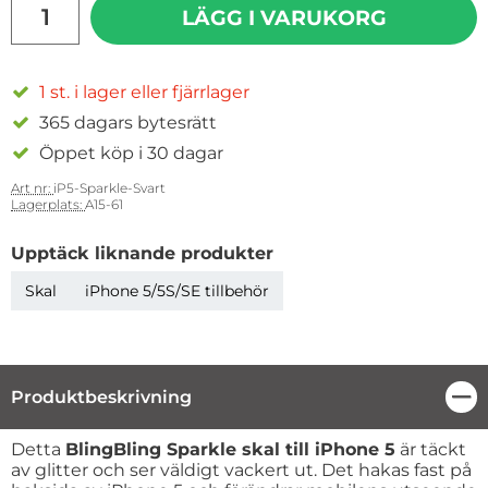
LÄGG I VARUKORG
1 st. i lager eller fjärrlager
365 dagars bytesrätt
Öppet köp i 30 dagar
Art nr:
iP5-Sparkle-Svart
Lagerplats:
A15-61
Upptäck liknande produkter
Skal
iPhone 5/5S/SE tillbehör
Produktbeskrivning
Stä
Produktbeskrivning
Detta
BlingBling Sparkle skal till iPhone 5
är täckt
av glitter och ser väldigt vackert ut. Det hakas fast på