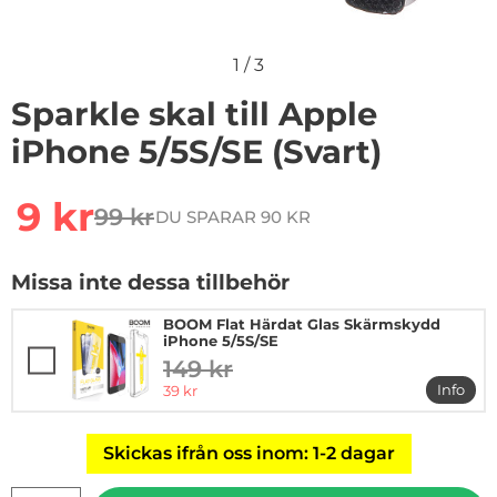
1
/
3
Sparkle skal till Apple
iPhone 5/5S/SE (Svart)
Handla denna produkt Sparkle skal till Apple iPhone 5/
rea pris
9 kr
99 kr
DU SPARAR 90 KR
tidigare pris
Missa inte dessa tillbehör
BOOM Flat Härdat Glas Skärmskydd
iPhone 5/5S/SE
149 kr
tidigare pris
rea pris
Info
39 kr
mer in
Skickas ifrån oss inom: 1-2 dagar
antal