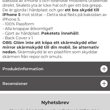
baksida av iPhone 5 och förändrar mobilens utseende
direkt. Skalets yta är icke-hal och ger ett bra grepp.
De är gjorda i hårdplast och ger
ett bra skydd till
iPhone 5
mot stötar. - Detta skal fästs på baksidan av
iPhone 5.
- 100% Passform
- Alla knappar åtkomliga!!!
- Gjort av hårdplast.
Paketets innehåll:
- Back Cover x 1
OBS: Glöm inte att köpa ett skärmskydd eller
mirror skärmskydd till din mobil. Se alternativ
nedan.
Skärmskydd är en plastfilm som skyddar
skärmen från repor och smuts.
Produktinformation
öpp
Recensioner
öpp
Nyhetsbrev