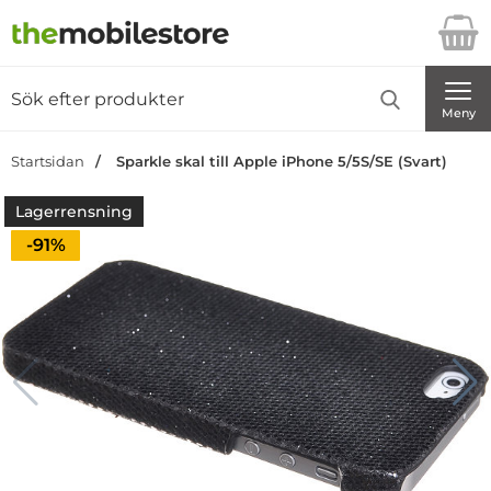
Startsidan för Danira Telecom AB
Sök
Sök på Danira Telecom AB
Genomför
Meny
Startsidan
Sparkle skal till Apple iPhone 5/5S/SE (Svart)
Lagerrensning
Priset är nedsatt med
-91%