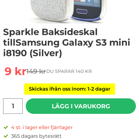
Sparkle Baksideskal
tillSamsung Galaxy S3 mini
i8190 (Silver)
Handla denna produkt Sparkle Baksideskal tillSamsung 
rea pris
9 kr
149 kr
DU SPARAR 140 KR
tidigare pris
Skickas ifrån oss inom: 1-2 dagar
antal
LÄGG I VARUKORG
4 st. i lager eller fjärrlager
365 dagars bytesrätt