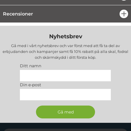
Recensioner
öpp
Nyhetsbrev
Gå med i vårt nyhetsbrev och var först med att få ta del av
erbjudanden och kampanjer samt få 10% rabatt på alla
skal, fodral
och skärmskydd
i ditt första köp.
Ditt namn
Din e-post
Sidfot Blandad info och länkar