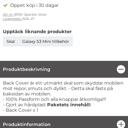
Öppet köp i 30 dagar
Art nr:
i8190-Sparkle-Silver
Lagerplats:
A06-47
Upptäck liknande produkter
Skal
Galaxy S3 Mini tillbehör
Produktbeskrivning
Stä
Produktbeskrivning
Back Cover är ett utmärkt skal som skyddar mobilen
mot repor, smuts och dylikt. - Detta skal fästs på
baksidan av mobilen.
- 100% Passform och alla knappar åtkomliga!!!
- Gjort av hårdplast
Paketets innehåll:
- Back Cover x 1
Produktinformation
öpp