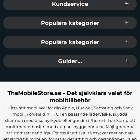
Kundservice
Populära kategorier
Populära kategorier
Guider...
TheMobileStore.se - Det självklara valet för
mobiltillbehör
Hitta rätt mobilskal för din Apple, Huawei, Samsung och Sony
mobil. Förvara din HTC i en passande läderväska, skydda
skärmen med displayskydd eller gör din iPhone till en komplett
multimediemaskin med ett par snygga hörlurar. Möjligheterna
är i stort sett oändliga. För oss är ett skal så mycket mer än bara
ett skydd till mobilen, för oss är det attityd och personlighet. Ta en