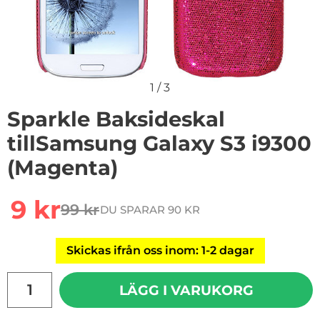
1
/
3
Sparkle Baksideskal
tillSamsung Galaxy S3 i9300
(Magenta)
Handla denna produkt Sparkle Baksideskal tillSamsun
rea pris
9 kr
99 kr
DU SPARAR 90 KR
tidigare pris
Skickas ifrån oss inom: 1-2 dagar
antal
LÄGG I VARUKORG