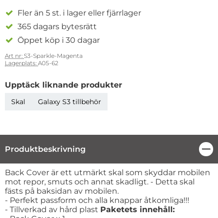
Fler än 5 st. i lager eller fjärrlager
365 dagars bytesrätt
Öppet köp i 30 dagar
Art nr:
S3-Sparkle-Magenta
Lagerplats:
A05-62
Upptäck liknande produkter
Skal
Galaxy S3 tillbehör
Produktbeskrivning
Stä
Produktbeskrivning
Back Cover är ett utmärkt skal som skyddar mobilen
mot repor, smuts och annat skadligt. - Detta skal
fästs på baksidan av mobilen.
- Perfekt passform och alla knappar åtkomliga!!!
- Tillverkad av hård plast
Paketets innehåll: