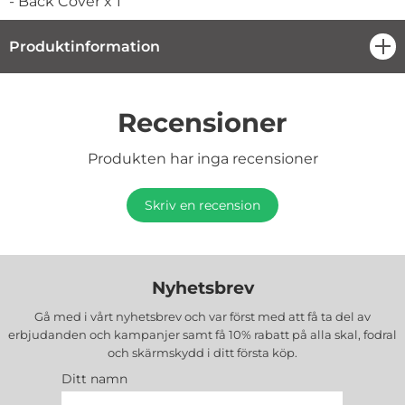
- Back Cover x 1
Produktinformation
öpp
Recensioner
Produkten har inga recensioner
Skriv en recension
Nyhetsbrev
Gå med i vårt nyhetsbrev och var först med att få ta del av
erbjudanden och kampanjer samt få 10% rabatt på alla
skal, fodral
och skärmskydd
i ditt första köp.
Ditt namn