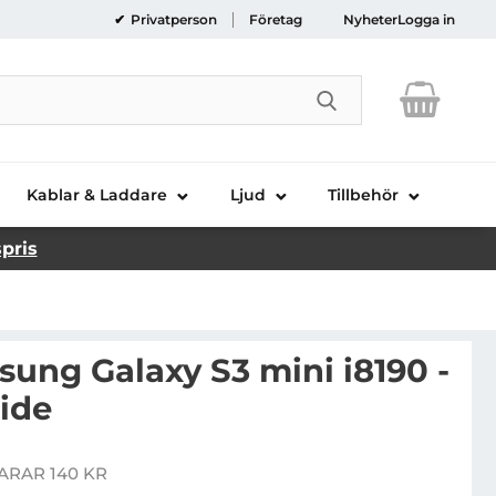
Privatperson
Företag
Nyheter
Logga in
Genomför sökni
Kablar & Laddare
Ljud
Tillbehör
spris
msung Galaxy S3 mini i8190 -
ide
al till Samsung Galaxy S3 mini i8190 - American Pride
ARAR 140 KR
is