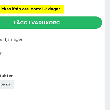
ickas ifrån oss inom: 1-2 dagar
LÄGG I VARUKORG
ler fjärrlager
r
dukter
llbehör