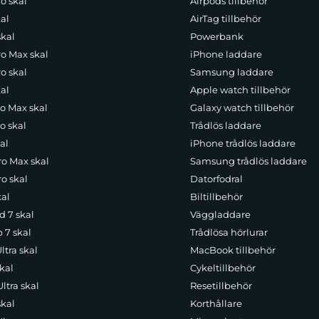
o skal
Airpods tillbehör
al
AirTag tillbehör
skal
Powerbank
ro Max skal
iPhone laddare
o skal
Samsung laddare
al
Apple watch tillbehör
ro Max skal
Galaxy watch tillbehör
o skal
Trådlös laddare
al
iPhone trådlös laddare
ro Max skal
Samsung trådlös laddare
o skal
Datorfodral
kal
Biltillbehör
d 7 skal
Väggladdare
p 7 skal
Trådlösa hörlurar
ltra skal
MacBook tillbehör
kal
Cykeltillbehör
ltra skal
Resetillbehör
skal
Korthållare