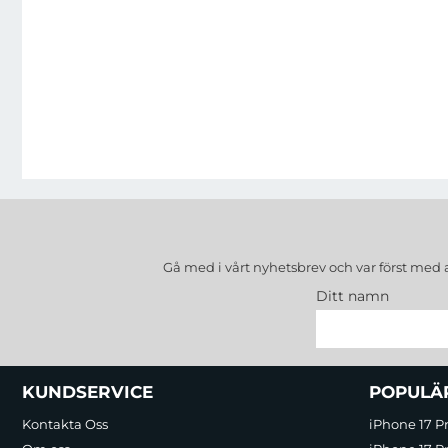
Gå med i vårt nyhetsbrev och var först med 
Ditt namn
Sidfot Blandad info och länkar
KUNDSERVICE
POPULÄ
Kontakta Oss
iPhone 17 P