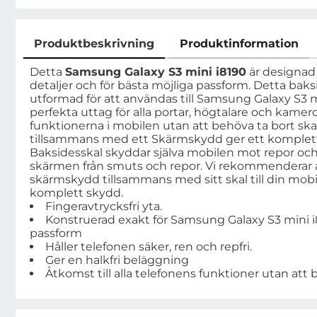
Produktbeskrivning
Produktinformation
Produktbeskrivning
Detta
Samsung Galaxy S3 mini i8190
är designad 
detaljer och för bästa möjliga passform. Detta baksi
utformad för att användas till Samsung Galaxy S3 mi
perfekta uttag för alla portar, högtalare och kamer
funktionerna i mobilen utan att behöva ta bort skal
tillsammans med ett Skärmskydd ger ett komplett s
Baksidesskal skyddar själva mobilen mot repor o
skärmen från smuts och repor. Vi rekommenderar a
skärmskydd tillsammans med sitt skal till din mobil
komplett skydd.
Fingeravtrycksfri yta.
Konstruerad exakt för Samsung Galaxy S3 mini i8
passform
Håller telefonen säker, ren och repfri.
Ger en halkfri beläggning
Åtkomst till alla telefonens funktioner utan att 