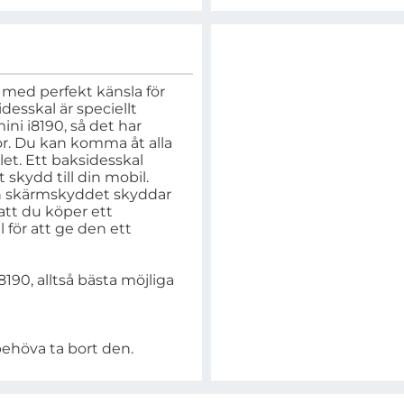
med perfekt känsla för
desskal är speciellt
ni i8190, så det har
or. Du kan komma åt alla
et. Ett baksidesskal
kydd till din mobil.
ch skärmskyddet skyddar
tt du köper ett
 för att ge den ett
190, alltså bästa möjliga
behöva ta bort den.