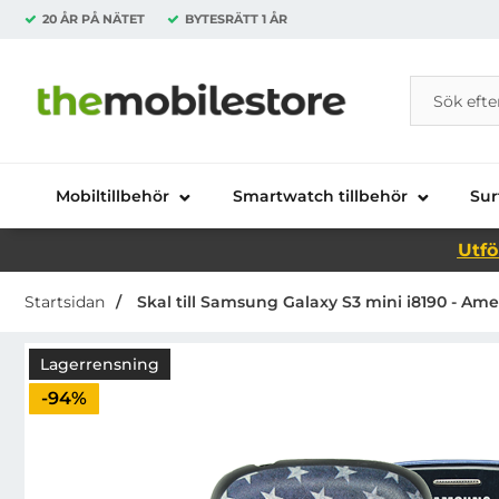
20 ÅR PÅ NÄTET
BYTESRÄTT
1 ÅR
Sök
Sök på Da
Startsidan för Danira Telecom AB
Mobiltillbehör
Smartwatch tillbehör
Sur
Utfö
Startsidan
Skal till Samsung Galaxy S3 mini i8190 - Ame
Lagerrensning
Priset är nedsatt med
-94%