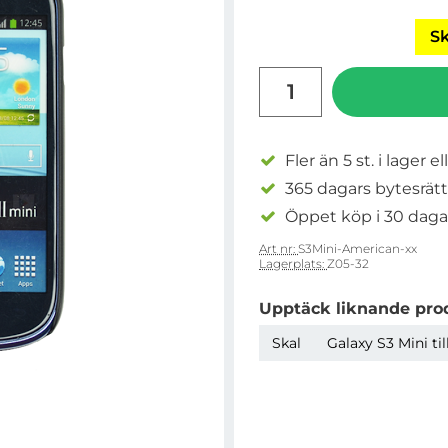
Sk
antal
Fler än 5 st. i lager el
365 dagars bytesrätt
Öppet köp i 30 daga
Art nr:
S3Mini-American-xx
Lagerplats:
Z05-32
Upptäck liknande pro
Skal
Galaxy S3 Mini ti