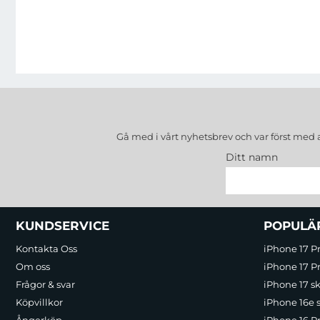
Gå med i vårt nyhetsbrev och var först med 
Ditt namn
Sidfot Blandad info och länkar
KUNDSERVICE
POPULÄ
Kontakta Oss
iPhone 17 P
Om oss
iPhone 17 Pr
Frågor & svar
iPhone 17 sk
Köpvillkor
iPhone 16e 