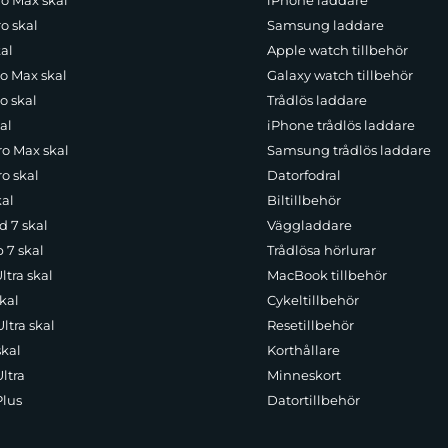
ro Max skal
iPhone laddare
o skal
Samsung laddare
al
Apple watch tillbehör
ro Max skal
Galaxy watch tillbehör
o skal
Trådlös laddare
al
iPhone trådlös laddare
ro Max skal
Samsung trådlös laddare
o skal
Datorfodral
kal
Biltillbehör
d 7 skal
Väggladdare
p 7 skal
Trådlösa hörlurar
ltra skal
MacBook tillbehör
kal
Cykeltillbehör
ltra skal
Resetillbehör
skal
Korthållare
ltra
Minneskort
Plus
Datortillbehör