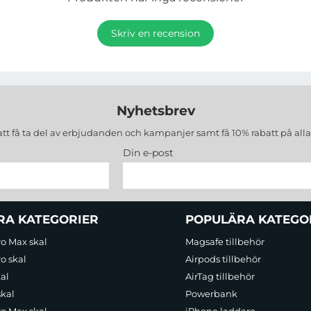
Skriv en recension
Nyhetsbrev
att få ta del av erbjudanden och kampanjer samt få 10% rabatt på all
Din e-post
RA KATEGORIER
POPULÄRA KATEGO
ro Max skal
Magsafe tillbehör
o skal
Airpods tillbehör
al
AirTag tillbehör
skal
Powerbank