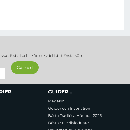
a
skal, fodral och skärmskydd
i ditt första köp.
RIER
GUIDER...
Magasin
Guider och Inspiration
Bästa Trådlösa Hörlurar 2025
Bästa Solcellsladdare