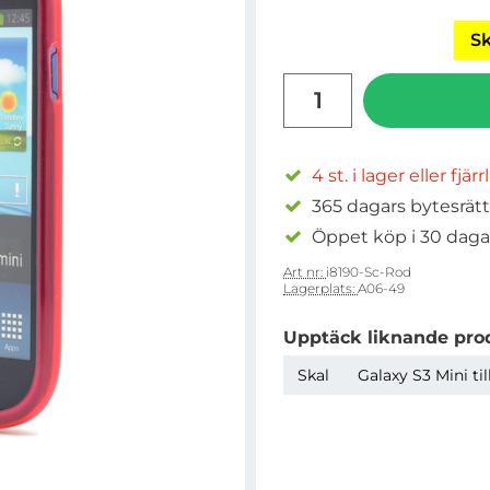
Sk
antal
4 st. i lager eller fjär
365 dagars bytesrätt
Öppet köp i 30 daga
Art nr:
i8190-Sc-Rod
Lagerplats:
A06-49
Upptäck liknande pro
Skal
Galaxy S3 Mini ti