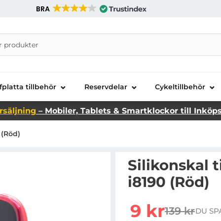
BRA
nira Telecom AB
fplatta tillbehör
Reservdelar
Cykeltillbehör
rsäljning
– Mobiler, Tablets & Smartklockor till Inköp
 (Röd)
Silikonskal 
i8190 (Röd)
Handla denna produkt Si
rea pris
9 kr
139 kr
DU SP
tidigare pr