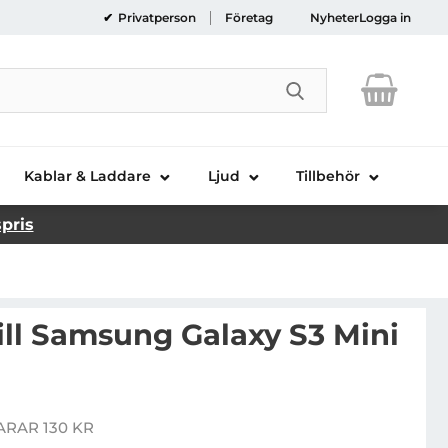
Privatperson
Företag
Nyheter
Logga in
Genomför sökni
Kablar & Laddare
Ljud
Tillbehör
spris
till Samsung Galaxy S3 Mini
likonskal till Samsung Galaxy S3 Mini i8190 (Röd)
ARAR 130 KR
is