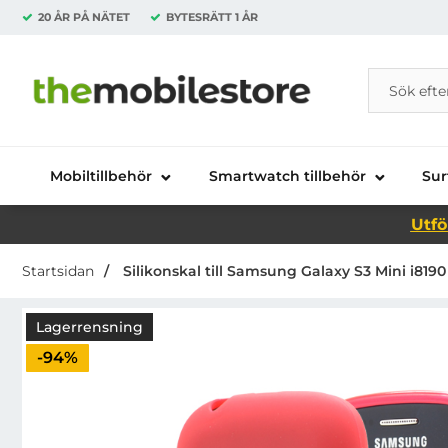
20 ÅR PÅ NÄTET
BYTESRÄTT
1 ÅR
Sök
Sök på Da
Startsidan för Danira Telecom AB
Mobiltillbehör
Smartwatch tillbehör
Sur
Utfö
Startsidan
Silikonskal till Samsung Galaxy S3 Mini i8190
Lagerrensning
Priset är nedsatt med
-94%