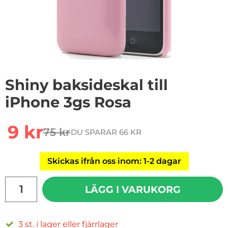
Shiny baksideskal till
iPhone 3gs Rosa
Handla denna produkt Shiny baksideskal till iPhone 3
rea pris
9 kr
75 kr
DU SPARAR 66 KR
tidigare pris
Skickas ifrån oss inom: 1-2 dagar
antal
LÄGG I VARUKORG
3 st. i lager eller fjärrlager