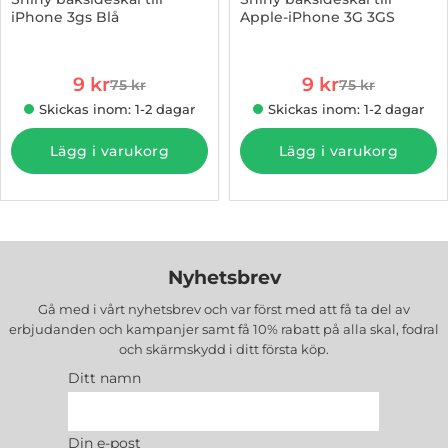
iPhone 3gs Blå
Apple-iPhone 3G 3GS
Art. nr 7837
Art. nr 7839
rea pris
rea pris
9 kr
9 kr
75 kr
75 kr
tidigare pris
tidigare pris
Skickas inom: 1-2 dagar
Skickas inom: 1-2 dagar
Lägg i varukorg
Lägg i varukorg
Nyhetsbrev
Gå med i vårt nyhetsbrev och var först med att få ta del av
erbjudanden och kampanjer samt få 10% rabatt på alla
skal, fodral
och skärmskydd
i ditt första köp.
Ditt namn
Din e-post