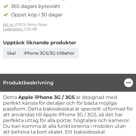
365 dagars bytesrätt
Öppet köp i 30 dagar
Art nr:
iP3GS-Shiny-Rosa
Lagerplats:
C20-68
Upptäck liknande produkter
Skal
iPhone 3GS/3G tillbehör
Produktbeskrivning
Stä
Produktbeskrivning
Detta
Apple iPhone 3G / 3GS
är designad med
perfekt känsla för detaljer och för bästa möjliga
passform. Detta baksidesskal är speciellt utformad för
att användas till Apple iPhone 3G / 3GS, så det har
perfekta uttag för alla portar, högtalare och kameror.
Du kan komma åt alla funktionerna i mobilen utan
att behöva ta bort skalet. Ett baksidesskal