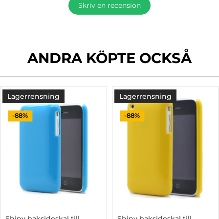
Skriv en recension
ANDRA KÖPTE OCKSÅ
Lagerrensning
Lagerrensning
-88%
-88%
Shiny baksideskal till
Shiny baksideskal till