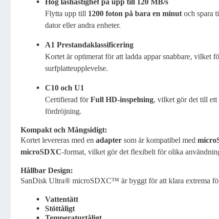
Hög läshastighet på upp till 120 MB/s
Flytta upp till
1200 foton på bara en minut
och spara ti
dator eller andra enheter.
A1 Prestandaklassificering
Kortet är optimerat för att ladda appar snabbare, vilket f
surfplatteupplevelse.
C10 och U1
Certifierad för
Full HD-inspelning
, vilket gör det till e
fördröjning.
Kompakt och Mångsidigt:
Kortet levereras med en
adapter
som är kompatibel med
micro
microSDXC
-format, vilket gör det flexibelt för olika användn
Hållbar Design:
SanDisk Ultra® microSDXC™ är byggt för att klara extrema fö
Vattentätt
Stöttåligt
Temperaturtåligt