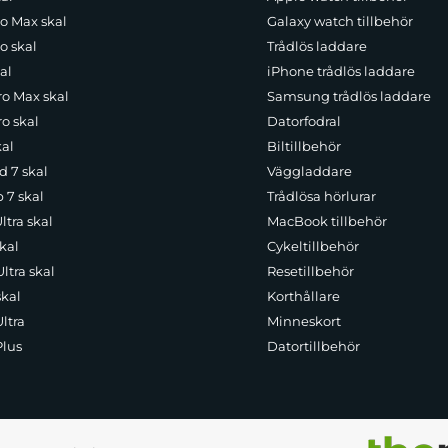
ro Max skal
Galaxy watch tillbehör
o skal
Trådlös laddare
al
iPhone trådlös laddare
ro Max skal
Samsung trådlös laddare
o skal
Datorfodral
kal
Biltillbehör
d 7 skal
Väggladdare
p 7 skal
Trådlösa hörlurar
ltra skal
MacBook tillbehör
kal
Cykeltillbehör
ltra skal
Resetillbehör
skal
Korthållare
ltra
Minneskort
Plus
Datortillbehör