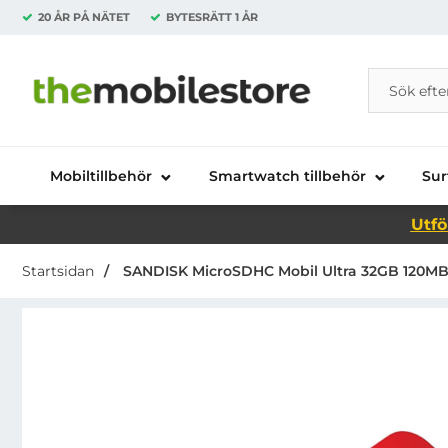
20 ÅR PÅ NÄTET
BYTESRÄTT
1 ÅR
Sök
Sök på Da
Startsidan för Danira Telecom AB
Mobiltillbehör
Smartwatch tillbehör
Sur
Utfö
Startsidan
SANDISK MicroSDHC Mobil Ultra 32GB 120MB