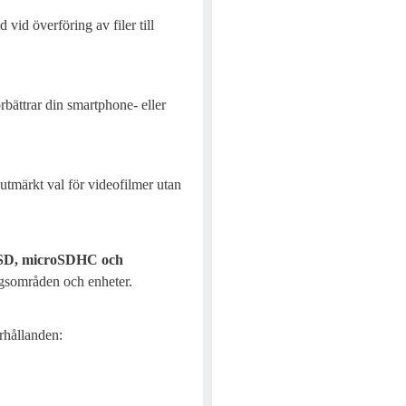
d vid överföring av filer till
örbättrar din smartphone- eller
tt utmärkt val för videofilmer utan
SD, microSDHC och
ingsområden och enheter.
rhållanden: