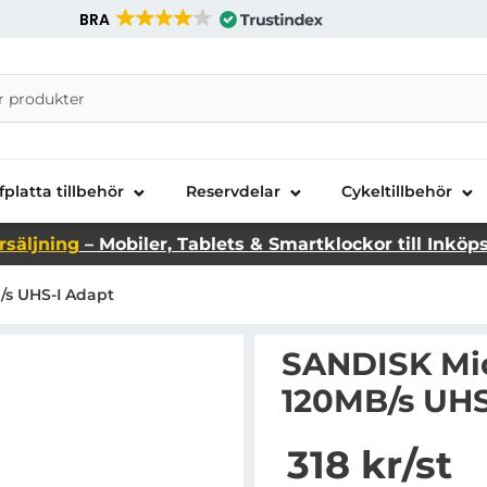
BRA
nira Telecom AB
fplatta tillbehör
Reservdelar
Cykeltillbehör
rsäljning
– Mobiler, Tablets & Smartklockor till Inköp
/s UHS-I Adapt
SANDISK Mic
120MB/s UHS
Handla denna produkt 
pris
318 kr
/st