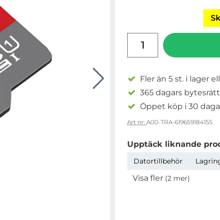
Sk
antal
Fler än 5 st. i lager el
365 dagars bytesrätt
Öppet köp i 30 daga
Art nr:
A00-TRA-619659184155
Upptäck liknande pro
Datortillbehör
Lagrin
Visa fler
(2 mer)
Egenskaper