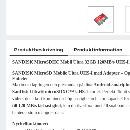
Produktbeskrivning
Produktinformation
Produktbeskrivning
SANDISK MicroSDHC Mobil Ultra 32GB 120MB/s UHS-I 
SANDISK MicroSD Mobile Ultra UHS-I med Adapter – Opt
Enheter
Maximera lagringen och prestandan på dina
Android-smartphon
SanDisk Ultra® microSDXC™ UHS-I
-kortet. Perfekt för att 
video
, detta kort kombinerar hög hastighet och stor kapacitet f
till 120 MB/s läshastighet
, kan du överföra innehåll snabbare ä
hanterar stora mängder data.
Nyckelfunktioner: