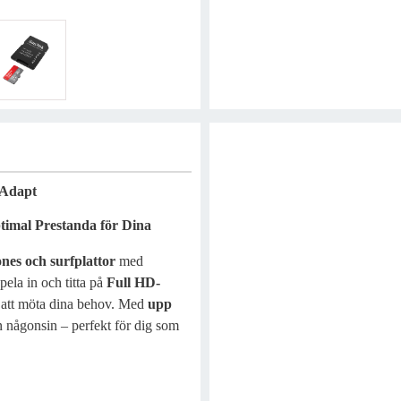
Adapt
imal Prestanda för Dina
es och surfplattor
med
spela in och titta på
Full HD-
ör att möta dina behov. Med
upp
n någonsin – perfekt för dig som