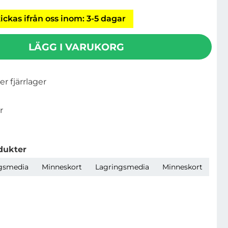
ickas ifrån oss inom: 3-5 dagar
LÄGG I VARUKORG
ler fjärrlager
r
dukter
gsmedia
Minneskort
Lagringsmedia
Minneskort