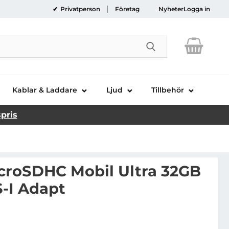
Privatperson
Företag
Nyheter
Logga in
Genomför sökni
Kablar & Laddare
Ljud
Tillbehör
spris
roSDHC Mobil Ultra 32GB
-I Adapt
SANDISK MicroSDHC Mobil Ultra 32GB 120MB/s UHS-I A