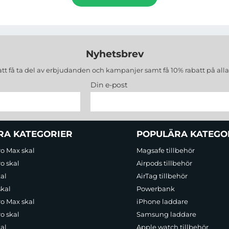
Nyhetsbrev
att få ta del av erbjudanden och kampanjer samt få 10% rabatt på all
Din e-post
RA KATEGORIER
POPULÄRA KATEGO
ro Max skal
Magsafe tillbehör
o skal
Airpods tillbehör
al
AirTag tillbehör
skal
Powerbank
ro Max skal
iPhone laddare
o skal
Samsung laddare
al
Apple watch tillbehör