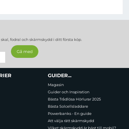
a
skal, fodral och skärmskydd
i ditt första köp.
RIER
GUIDER...
Magasin
Guider och Inspiration
Bästa Trådlösa Hörlurar 2025
Bästa Solcellsladdare
Powerbanks - En guide
Att välja rätt skärmskydd
Vilket skärmskydd är bäst till mobil?