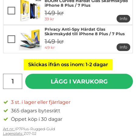
BOOM Curved Härdat Glas Skärmskydd
iPhone 8 Plus / 7 Plus
149 kr
tidigare pris
rea pris
Info
39 kr
mer in
Privacy Anti-Spy Härdat Glas
Skärmskydd till iPhone 8 Plus / 7 Plus
149 kr
tidigare pris
rea pris
Info
49 kr
mer in
Skickas ifrån oss inom: 1-2 dagar
antal
LÄGG I VARUKORG
3 st. i lager eller fjärrlager
365 dagars bytesrätt
Öppet köp i 30 dagar
Art nr:
IP7Plus-Rugged-Guld
Lagerplats:
Z07-02