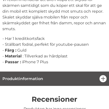
skärmen samtidigt som du köper ett skal för att ge
din mobil ett komplett skydd mot smuts och repor.
Skalet skyddar själva mobilen från repor och
skärmskyddet ger frihet från damm, repor och annan
smuts.
- Har 1 kreditkortsfack
- Ställbart fodral, perfekt för youtube-pausen
-
Färg :
Guld
-
Material
: Tillverkad av hårdplast
-
Passar :
iPhone 7 Plus
Produktinformation
öpp
Recensioner
Produkten har inga recensioner