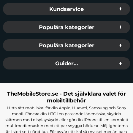
Sidfot Blandad info och länkar
Kundservice
Populära kategorier
Populära kategorier
Guider...
TheMobileStore.se - Det självklara valet för
mobiltillbehör
Hitta rätt mobilskal för din Apple, Huawei, Samsung och Sony
mobil. Förvara din HTC i en passande läderväska, skydda
skärmen med displayskydd eller gör din iPhone till en komplett
multimediemaskin med ett par snygga hörlurar. Möjligheterna
är i stort sett oändliga. För oss är ett skal så mycket mer än bara