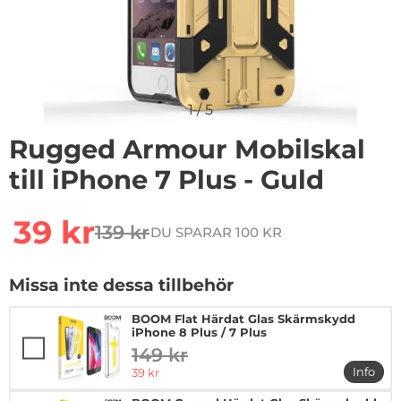
1
/
5
Rugged Armour Mobilskal
till iPhone 7 Plus - Guld
Handla denna produkt Rugged Armour Mobilskal till iP
rea pris
39 kr
139 kr
DU SPARAR 100 KR
tidigare pris
Missa inte dessa tillbehör
BOOM Flat Härdat Glas Skärmskydd
iPhone 8 Plus / 7 Plus
149 kr
tidigare pris
rea pris
Info
39 kr
mer in