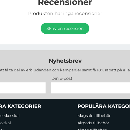
Recensioner
Produkten har inga recensioner
Skriv en recension
Nyhetsbrev
att få ta del av erbjudanden och kampanjer samt få 10% rabatt på all
Din e-post
RA KATEGORIER
POPULÄRA KATEGO
ro Max skal
Magsafe tillbehör
o skal
Airpods tillbehör