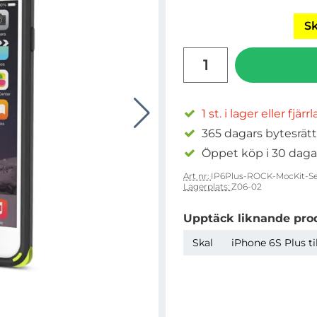
Sk
antal
1 st. i lager eller fjärr
365 dagars bytesrätt
Öppet köp i 30 daga
Art nr:
IP6Plus-ROCK-MocKit-Se
Lagerplats:
Z06-02
Upptäck liknande pro
Skal
iPhone 6S Plus ti