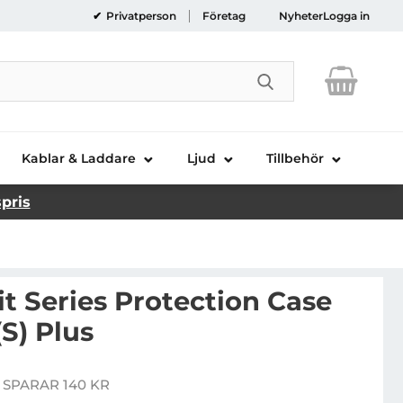
Privatperson
Företag
Nyheter
Logga in
Genomför sökni
Kablar & Laddare
Ljud
Tillbehör
spris
t Series Protection Case
(S) Plus
ck MOC Kit Series Protection Case till iPhone 6(S) Plus
 SPARAR 140 KR
pris