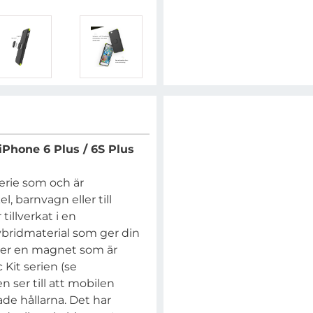
iPhone 6 Plus / 6S Plus
serie som och är
l, barnvagn eller till
illverkat i en
ybridmaterial som ger din
tter en magnet som är
 Kit serien (se
n ser till att mobilen
ade hållarna. Det har