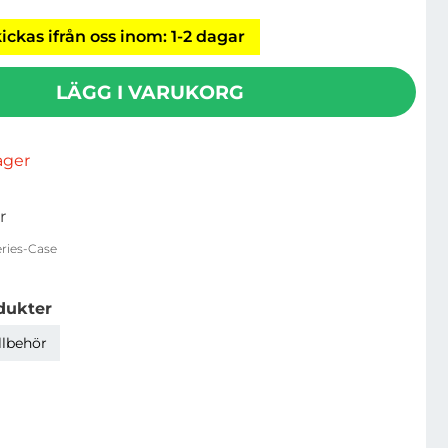
ickas ifrån oss inom: 1-2 dagar
LÄGG I VARUKORG
lager
r
ries-Case
dukter
llbehör