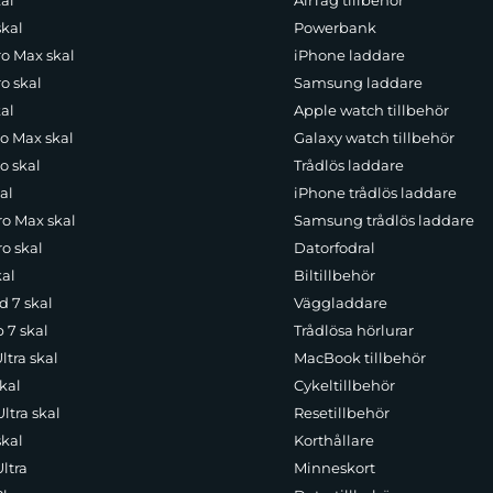
al
AirTag tillbehör
skal
Powerbank
ro Max skal
iPhone laddare
o skal
Samsung laddare
al
Apple watch tillbehör
ro Max skal
Galaxy watch tillbehör
o skal
Trådlös laddare
al
iPhone trådlös laddare
ro Max skal
Samsung trådlös laddare
o skal
Datorfodral
kal
Biltillbehör
d 7 skal
Väggladdare
p 7 skal
Trådlösa hörlurar
ltra skal
MacBook tillbehör
kal
Cykeltillbehör
ltra skal
Resetillbehör
skal
Korthållare
ltra
Minneskort