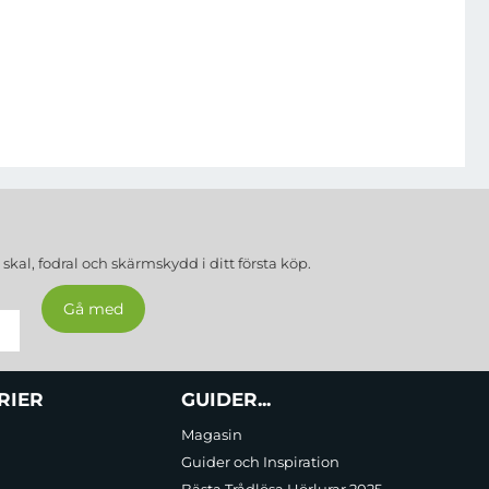
a
skal, fodral och skärmskydd
i ditt första köp.
RIER
GUIDER...
Magasin
Guider och Inspiration