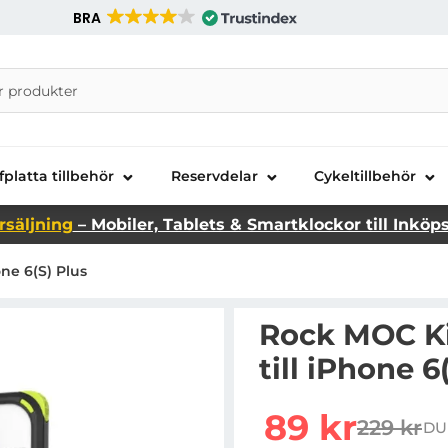
BRA
nira Telecom AB
fplatta tillbehör
Reservdelar
Cykeltillbehör
rsäljning
– Mobiler, Tablets & Smartklockor till Inköp
ne 6(S) Plus
Rock MOC Ki
till iPhone 6
Handla denna produkt Ro
rea pris
89 kr
229 kr
DU
tidigare 