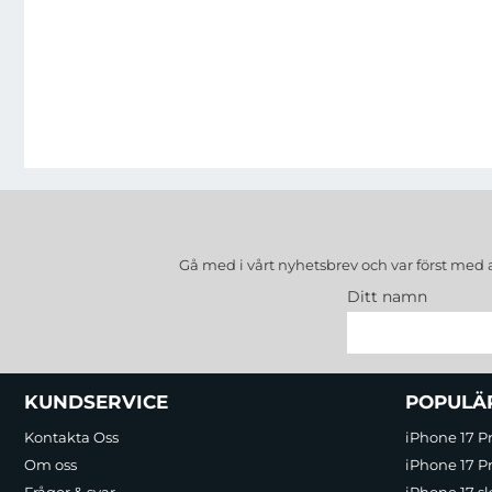
Gå med i vårt nyhetsbrev och var först med 
Ditt namn
Sidfot Blandad info och länkar
KUNDSERVICE
POPULÄ
Kontakta Oss
iPhone 17 P
Om oss
iPhone 17 Pr