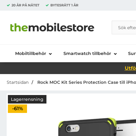
20 ÅR PÅ NÄTET
BYTESRÄTT
1 ÅR
Sök
Sök på Da
Startsidan för Danira Telecom AB
Mobiltillbehör
Smartwatch tillbehör
Sur
Utfö
Startsidan
Rock MOC Kit Series Protection Case till iPho
Lagerrensning
Priset är nedsatt med
-61%