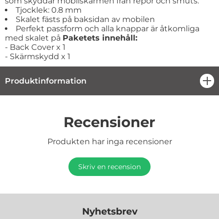
som skyddar mobilskärmen från repor och smuts.
Tjocklek: 0.8 mm
Skalet fästs på baksidan av mobilen
Perfekt passform och alla knappar är åtkomliga
med skalet på
Paketets innehåll:
- Back Cover x 1
- Skärmskydd x 1
Produktinformation
öpp
Recensioner
Produkten har inga recensioner
Skriv en recension
Nyhetsbrev