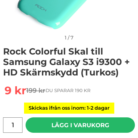
1
/
7
Rock Colorful Skal till
Samsung Galaxy S3 i9300 +
HD Skärmskydd (Turkos)
Handla denna produkt Rock Colorful Skal till Samsung
rea pris
9 kr
199 kr
DU SPARAR 190 KR
tidigare pris
Skickas ifrån oss inom: 1-2 dagar
antal
LÄGG I VARUKORG