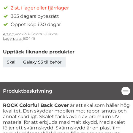
2 st. i lager eller fjärrlager
365 dagars bytesrätt
Öppet köp i 30 dagar
Art nr:
Rock-S3-Colorful-Turkos
Lagerplats:
B04-15
Upptäck liknande produkter
Skal
Galaxy S3 tillbehör
Produktbeskrivning
Stä
Produktbeskrivning
ROCK Colorful Back Cover
är ett skal som håller hög
kvalitet. Den skyddar mobilen mot repor, smuts och
annat skadligt. Skalet täcks även av premium UV-
material för att erbjuda maximalt skydd. Med skalet
följer ett skärmskydd. Skärmskydd är en plastfilm