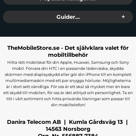
Guider...
TheMobileStore.se - Det självklara valet för
mobiltillbehör
Hitta rätt mobilskal för din Apple, Huawei, Samsung och Sony
mobil. Förvara din HTC i en passande läderväska, skydda
skärmen med displayskydd eller gör din iPhone till en komplett
multimediemaskin med ett par snygga hörlurar. Möjligheterna
är i stort sett oändliga. För oss är ett skal så mycket mer än bara
ett skydd till mobilen, för oss är det attityd och personlighet. Ta en
titt i vårt sortiment och hitta prisvärda lösningar som passar till
din mobiltelefon!
Danira Telecom AB | Kumla Gårdsväg 13 |
14563 Norsborg
Org. Nr. 556887-7384